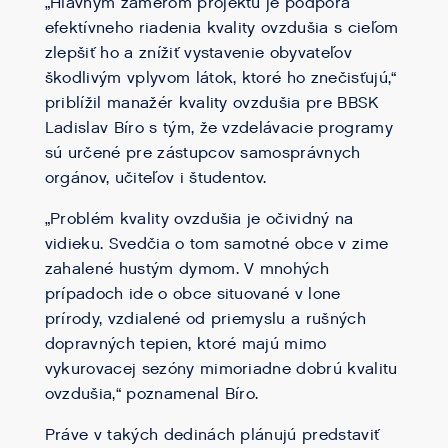
„Hlavným zámerom projektu je podpora
efektívneho riadenia kvality ovzdušia s cieľom
zlepšiť ho a znížiť vystavenie obyvateľov
škodlivým vplyvom látok, ktoré ho znečisťujú,“
priblížil manažér kvality ovzdušia pre BBSK
Ladislav Bíro s tým, že vzdelávacie programy
sú určené pre zástupcov samosprávnych
orgánov, učiteľov i študentov.
„Problém kvality ovzdušia je očividný na
vidieku. Svedčia o tom samotné obce v zime
zahalené hustým dymom. V mnohých
prípadoch ide o obce situované v lone
prírody, vzdialené od priemyslu a rušných
dopravných tepien, ktoré majú mimo
vykurovacej sezóny mimoriadne dobrú kvalitu
ovzdušia,“ poznamenal Bíro.
Práve v takých dedinách plánujú predstaviť