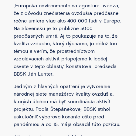
„Európska environmentálna agentúra uvádza,
že z dôvodu znečistenia ovzdušia predčasne
ročne umiera viac ako 400 000 ľudí v Európe.
Na Slovensku je to približne 5000
predčasných úmrtí. Aj to poukazuje na to, že
kvalita vzduchu, ktorý dýchame, je dôležitou
témou a verím, že prostredníctvom
vzdelávacích aktivít prispejeme k lepšej
osvete v tejto oblasti,“ konštatoval predseda
BBSK Ján Lunter.
Jedným z hlavných opatrení je vytvorenie
národnej siete manažérov kvality ovzdušia,
ktorých úlohou má byť koordinácia aktivít
projektu. Podľa Štepánekovej BBSK stihol
uskutočniť výberové konanie ešte pred
pandémiou a od 15. mája obsadil túto pozíciu.