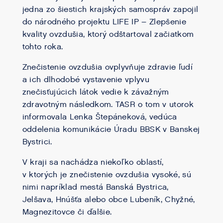
jedna zo šiestich krajských samospráv zapojil
do národného projektu LIFE IP – Zlepšenie
kvality ovzdušia, ktorý odštartoval začiatkom
tohto roka.
Znečistenie ovzdušia ovplyvňuje zdravie ľudí
a ich dlhodobé vystavenie vplyvu
znečisťujúcich látok vedie k závažným
zdravotným následkom. TASR o tom v utorok
informovala Lenka Štepáneková, vedúca
oddelenia komunikácie Úradu BBSK v Banskej
Bystrici.
V kraji sa nachádza niekoľko oblastí,
v ktorých je znečistenie ovzdušia vysoké, sú
nimi napríklad mestá Banská Bystrica,
Jelšava, Hnúšťa alebo obce Lubeník, Chyžné,
Magnezitovce či ďalšie.