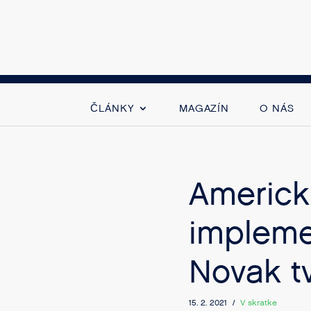
ČLÁNKY
MAGAZÍN
O NÁS
Americkí
implemen
Novak t
15. 2. 2021 /
V skratke