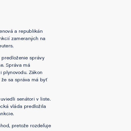
enová a republikán
ankcií zameraných na
uters.
l predloženie správy
ke. Správa má
cii plynovodu. Zákon
, že sa správa má byť
iedli senátori v liste.
cká vláda predložila
nkcie.
chod, pretože rozdeľuje