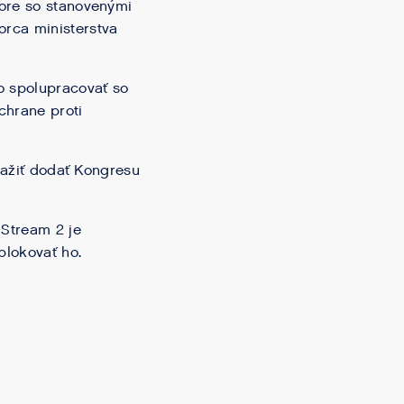
pore so stanovenými
orca ministerstva
o spolupracovať so
chrane proti
snažiť dodať Kongresu
 Stream 2 je
lokovať ho.