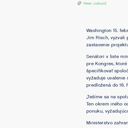
Peter Jurkovič
Washington 15. fe
Jim Risch, vyzvali
zastavenie projekt
Senátori v liste m
pre Kongres, ktoré
špecifikovať spoloč
vyžaduje uvalenie 
predložená do 16. 
„Tešíme sa na spolu
Ten okrem iného od
ponuku, vyžadujúc
Ministerstvo zahran