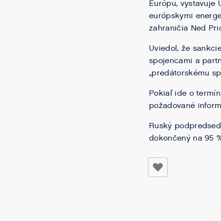
Európu, vystavuje 
európskymi energe
zahraničia Ned Pr
Uviedol, že sankci
spojencami a partn
„predátorskému sp
Pokiaľ ide o termí
požadované inform
Ruský podpredseda 
dokončený na 95 %