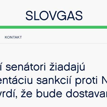
KONTAKT
 senátori žiadajú
táciu sankcií proti N
vrdí, že bude dostava