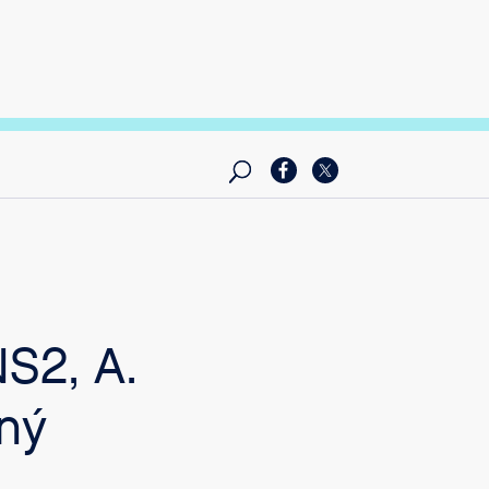
S2, A.
ný