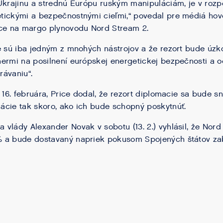
Ukrajinu a strednú Európu ruským manipuláciám, je v roz
tickými a bezpečnostnými cieľmi,“ povedal pre médiá hov
ice na margo plynovodu Nord Stream 2.
e sú iba jedným z mnohých nástrojov a že rezort bude úzk
ermi na posilnení európskej energetickej bezpečnosti a o
rávaniu“.
n 16. februára, Price dodal, že rezort diplomacie sa bude 
ácie tak skoro, ako ich bude schopný poskytnúť.
vlády Alexander Novak v sobotu (13. 2.) vyhlásil, že Nord
 a bude dostavaný napriek pokusom Spojených štátov zab