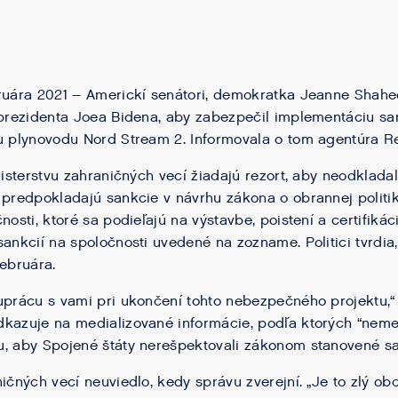
bruára 2021 – Americkí senátori, demokratka Jeanne Shahe
 prezidenta Joea Bidena, aby zabezpečil implementáciu s
u plynovodu Nord Stream 2. Informovala o tom agentúra Re
inisterstvu zahraničných vecí žiadajú rezort, aby neodklada
 predpokladajú sankcie v návrhu zákona o obrannej politi
nosti, ktoré sa podieľajú na výstavbe, poistení a certifiká
sankcií na spoločnosti uvedené na zozname. Politici tvrdia
februára.
prácu s vami pri ukončení tohto nebezpečného projektu,“ uv
kazuje na medializované informácie, podľa ktorých “neme
u, aby Spojené štáty nerešpektovali zákonom stanovené sa
ičných vecí neuviedlo, kedy správu zverejní. „Je to zlý ob