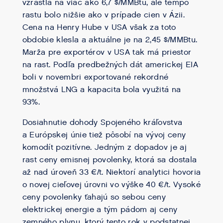
vzrástla na viac ako 6,7 $/MMBtu, ale tempo
rastu bolo nižšie ako v prípade cien v Ázii.
Cena na Henry Hube v USA však za toto
obdobie klesla a aktuálne je na 2,45 $/MMBtu.
Marža pre exportérov v USA tak má priestor
na rast. Podľa predbežných dát americkej EIA
boli v novembri exportované rekordné
množstvá LNG a kapacita bola využitá na
93%.
Dosiahnutie dohody Spojeného kráľovstva
a Európskej únie tiež pôsobí na vývoj ceny
komodít pozitívne. Jedným z dopadov je aj
rast ceny emisnej povolenky, ktorá sa dostala
až nad úroveň 33 €/t. Niektorí analytici hovoria
o novej cieľovej úrovni vo výške 40 €/t. Vysoké
ceny povolenky ťahajú so sebou ceny
elektrickej energie a tým pádom aj ceny
zemného plynu, ktorý tento rok v podstatnej