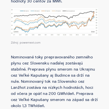
hodnoty 30 centov za MWh.
Zdroj: powernext.com
Nominované toky prepravovaného zemného
plynu cez Slovensku naďalej zostávajú
stabilné. Preprava plynu smerom na Ukrajinu
cez Veľké Kapušany aj Budince sa drží na
nule. Nominovaný tok na Slovensko cez
Lanžhot zostáva na nízkych hodnotách, hoci
od včera je opäť na 200 GWh/deň. Preprava
cez Veľké Kapušany smerom na západ sa drží
okolo 1,3 TWh/deň.