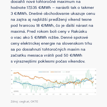
dosiahli nové tohtoročné maximum na
hodnote 17,535 €/MWh – narástli tak o takmer
3 €/MWh. Dnešné obchodovanie ukazuje cenu
na zajtra aj najbližší predĺžený víkend tesne
pod hranicou 18 €/MWh, čo je ďalší nárast na
maximá. Pred rokom boli ceny v Rakúsku
o viac ako 5 €/MWh nižšie. Denné spotové
ceny elektrickej energie na slovenskom trhu
sa po dosiahnutí tohtoročných maxím na
začiatku mesiaca vrátili pod 50 €/MWh
s výraznejšími poklesmi počas víkendov.
Zdroj: cegh.at, OKTE