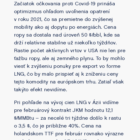
Začiatok očkovania proti Covid-19 prináša
optimizmus ohľadom uvoľnenia opatrení
v roku 2021, čo sa premietne do zvýšenej
mobility ako aj dopytu po energiách. Cena
ropy sa dostala nad úroveň 50 $/bbl, kde sa
drží relatívne stabilne už niekoľko týždňov.
Rastie počet aktívnych vrtov v USA nie len pre
ťažbu ropy, ale aj zemného plynu. To by mohlo
viesť k zvýšeniu ponuky pre export vo forme
LNG, čo by malo prispieť aj k zníženiu ceny
tejto komodity na európskom trhu. Zatiaľ však
takýto efekt nevidíme.
Pri pohľade na vývoj cien LNG v Ázii vidíme
pre februárový kontrakt JKM hodnotu 12,1
$/MMBtu – za necelé tri týždne došlo k rastu
o 3,5 $, čo je približne 40%. Cena na
holandskom TTF pre február rovnako výrazne