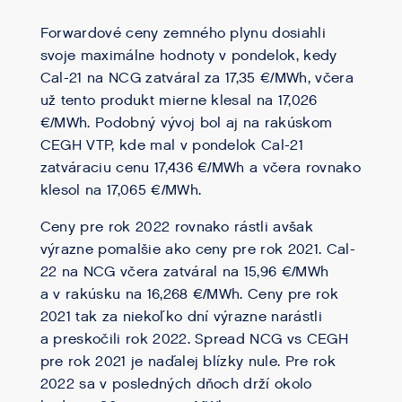
Forwardové ceny zemného plynu dosiahli
svoje maximálne hodnoty v pondelok, kedy
Cal-21 na NCG zatváral za 17,35 €/MWh, včera
už tento produkt mierne klesal na 17,026
€/MWh. Podobný vývoj bol aj na rakúskom
CEGH VTP, kde mal v pondelok Cal-21
zatváraciu cenu 17,436 €/MWh a včera rovnako
klesol na 17,065 €/MWh.
Ceny pre rok 2022 rovnako rástli avšak
výrazne pomalšie ako ceny pre rok 2021. Cal-
22 na NCG včera zatváral na 15,96 €/MWh
a v rakúsku na 16,268 €/MWh. Ceny pre rok
2021 tak za niekoľko dní výrazne narástli
a preskočili rok 2022. Spread NCG vs CEGH
pre rok 2021 je naďalej blízky nule. Pre rok
2022 sa v posledných dňoch drží okolo