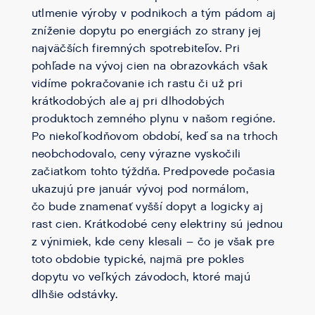
utlmenie výroby v podnikoch a tým pádom aj
zníženie dopytu po energiách zo strany jej
najväčších firemných spotrebiteľov. Pri
pohľade na vývoj cien na obrazovkách však
vidíme pokračovanie ich rastu či už pri
krátkodobých ale aj pri dlhodobých
produktoch zemného plynu v našom regióne.
Po niekoľkodňovom období, keď sa na trhoch
neobchodovalo, ceny výrazne vyskočili
začiatkom tohto týždňa. Predpovede počasia
ukazujú pre január vývoj pod normálom,
čo bude znamenať vyšší dopyt a logicky aj
rast cien. Krátkodobé ceny elektriny sú jednou
z výnimiek, kde ceny klesali – čo je však pre
toto obdobie typické, najmä pre pokles
dopytu vo veľkých závodoch, ktoré majú
dlhšie odstávky.