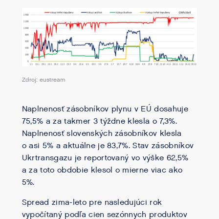
Zdroj: eustream
Naplnenosť zásobníkov plynu v EÚ dosahuje
75,5% a za takmer 3 týždne klesla o 7,3%.
Naplnenosť slovenských zásobníkov klesla
o asi 5% a aktuálne je 83,7%. Stav zásobníkov
Ukrtransgazu je reportovaný vo výške 62,5%
a za toto obdobie klesol o mierne viac ako
5%.
Spread zima-leto pre nasledujúci rok
vypočítaný podľa cien sezónnych produktov