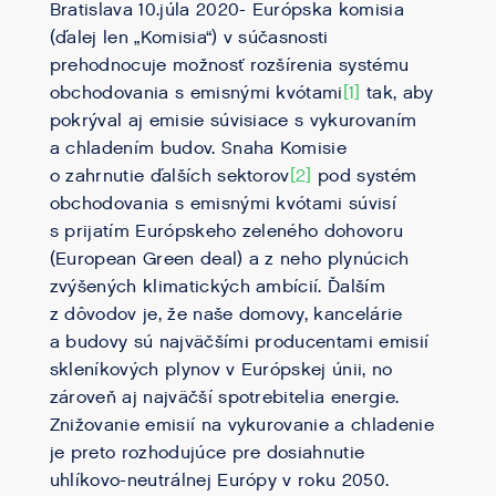
Bratislava 10.júla 2020- Európska komisia
(ďalej len „Komisia“) v súčasnosti
prehodnocuje možnosť rozšírenia systému
obchodovania s emisnými kvótami
[1]
tak, aby
pokrýval aj emisie súvisiace s vykurovaním
a chladením budov. Snaha Komisie
o zahrnutie ďalších sektorov
[2]
pod systém
obchodovania s emisnými kvótami súvisí
s prijatím Európskeho zeleného dohovoru
(European Green deal) a z neho plynúcich
zvýšených klimatických ambícií. Ďalším
z dôvodov je, že naše domovy, kancelárie
a budovy sú najväčšími producentami emisií
skleníkových plynov v Európskej únii, no
zároveň aj najväčší spotrebitelia energie.
Znižovanie emisií na vykurovanie a chladenie
je preto rozhodujúce pre dosiahnutie
uhlíkovo-neutrálnej Európy v roku 2050.