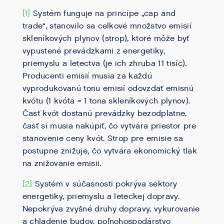
[1]
Systém funguje na princípe „cap and
trade“, stanovilo sa celkové množstvo emisií
skleníkových plynov (strop), ktoré môže byť
vypustené prevádzkami z energetiky,
priemyslu a letectva (je ich zhruba 11 tisíc).
Producenti emisií musia za každú
vyprodukovanú tonu emisií odovzdať emisnú
kvótu (1 kvóta = 1 tona skleníkových plynov).
Časť kvót dostanú prevádzky bezodplatne,
časť si musia nakúpiť, čo vytvára priestor pre
stanovenie ceny kvót. Strop pre emisie sa
postupne znižuje, čo vytvára ekonomický tlak
na znižovanie emisii.
[2]
Systém v súčasnosti pokrýva sektory
energetiky, priemyslu a leteckej dopravy.
Nepokrýva zvyšné druhy dopravy, vykurovanie
a chladenie budov, poľnohospodárstvo