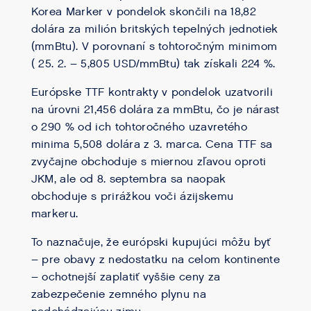
Korea Marker v pondelok skončili na 18,82
dolára za milión britských tepelných jednotiek
(mmBtu). V porovnaní s tohtoročným minimom
( 25. 2. – 5,805 USD/mmBtu) tak získali 224 %.
Európske TTF kontrakty v pondelok uzatvorili
na úrovni 21,456 dolára za mmBtu, čo je nárast
o 290 % od ich tohtoročného uzavretého
minima 5,508 dolára z 3. marca. Cena TTF sa
zvyčajne obchoduje s miernou zľavou oproti
JKM, ale od 8. septembra sa naopak
obchoduje s prirážkou voči ázijskemu
markeru.
To naznačuje, že európski kupujúci môžu byť
– pre obavy z nedostatku na celom kontinente
– ochotnejší zaplatiť vyššie ceny za
zabezpečenie zemného plynu na