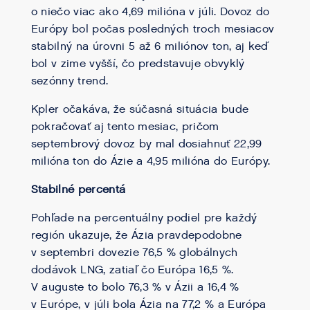
o niečo viac ako 4,69 milióna v júli. Dovoz do
Európy bol počas posledných troch mesiacov
stabilný na úrovni 5 až 6 miliónov ton, aj keď
bol v zime vyšší, čo predstavuje obvyklý
sezónny trend.
Kpler očakáva, že súčasná situácia bude
pokračovať aj tento mesiac, pričom
septembrový dovoz by mal dosiahnuť 22,99
milióna ton do Ázie a 4,95 milióna do Európy.
Stabilné percentá
Pohľade na percentuálny podiel pre každý
región ukazuje, že Ázia pravdepodobne
v septembri dovezie 76,5 % globálnych
dodávok LNG, zatiaľ čo Európa 16,5 %.
V auguste to bolo 76,3 % v Ázii a 16,4 %
v Európe, v júli bola Ázia na 77,2 % a Európa