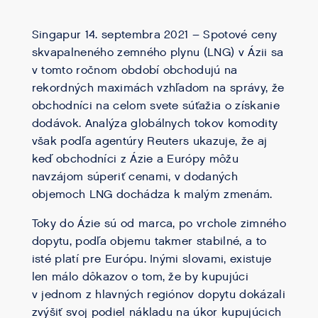
Singapur 14. septembra 2021 – Spotové ceny
skvapalneného zemného plynu (LNG) v Ázii sa
v tomto ročnom období obchodujú na
rekordných maximách vzhľadom na správy, že
obchodníci na celom svete súťažia o získanie
dodávok. Analýza globálnych tokov komodity
však podľa agentúry Reuters ukazuje, že aj
keď obchodníci z Ázie a Európy môžu
navzájom súperiť cenami, v dodaných
objemoch LNG dochádza k malým zmenám.
Toky do Ázie sú od marca, po vrchole zimného
dopytu, podľa objemu takmer stabilné, a to
isté platí pre Európu. Inými slovami, existuje
len málo dôkazov o tom, že by kupujúci
v jednom z hlavných regiónov dopytu dokázali
zvýšiť svoj podiel nákladu na úkor kupujúcich