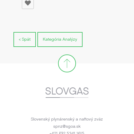
< Spät
Kategória Analýzy
Slovenský plynárenský a naftový zväz
spnz@sgoa.sk
+421 (0)2 5341 1615