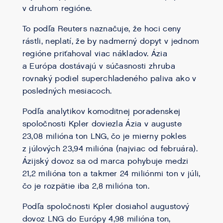
v druhom regióne.
To podľa Reuters naznačuje, že hoci ceny
rástli, neplatí, že by nadmerný dopyt v jednom
regióne priťahoval viac nákladov. Ázia
a Európa dostávajú v súčasnosti zhruba
rovnaký podiel superchladeného paliva ako v
posledných mesiacoch.
Podľa analytikov komoditnej poradenskej
spoločnosti Kpler doviezla Ázia v auguste
23,08 milióna ton LNG, čo je mierny pokles
z júlových 23,94 milióna (najviac od februára).
Ázijský dovoz sa od marca pohybuje medzi
21,2 milióna ton a takmer 24 miliónmi ton v júli,
čo je rozpätie iba 2,8 milióna ton.
Podľa spoločnosti Kpler dosiahol augustový
dovoz LNG do Európy 4,98 milióna ton,