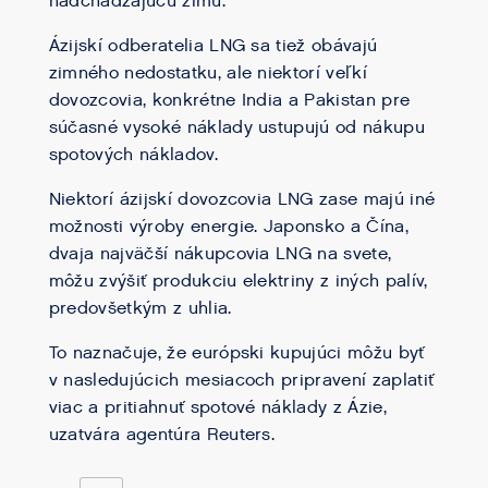
nadchádzajúcu zimu.
Ázijskí odberatelia LNG sa tiež obávajú
zimného nedostatku, ale niektorí veľkí
dovozcovia, konkrétne India a Pakistan pre
súčasné vysoké náklady ustupujú od nákupu
spotových nákladov.
Niektorí ázijskí dovozcovia LNG zase majú iné
možnosti výroby energie. Japonsko a Čína,
dvaja najväčší nákupcovia LNG na svete,
môžu zvýšiť produkciu elektriny z iných palív,
predovšetkým z uhlia.
To naznačuje, že európski kupujúci môžu byť
v nasledujúcich mesiacoch pripravení zaplatiť
viac a pritiahnuť spotové náklady z Ázie,
uzatvára agentúra Reuters.