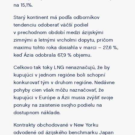
na 15,1%.
Starý kontinent má podľa odborníkov
tendenciu odoberať väčší podiel
v prechodnom období medzi ázijskými
zimnými a letnými vrcholmi dopytu, pričom
maximu tohto roka dosiahla v marci – 27,6 %,
keď Ázia odobrala 67,9 % objemu.
Celkovo tak toky LNG nenaznačujú, že by
kupujúci v jednom regióne boli schopní
konkurovať tým v druhom regióne. Nedávne
pohyby cien však môžu naznačovať, že
kupujúci v Európe a Ázii musia zvýšiť svoje
ponuky na zaistenie svojho podielu na
dostupnom náklade.
Kontrakty obchodované v New Yorku
odvodené od ázijského benchmarku Japan