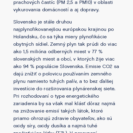
prachových častíc (PM 2,5 a PM10) v oblasti
vykurovania domácností a aj dopravy.
Slovensko je stále druhou
najplynofikovanejšou európskou krajinou po
Holandsku, čo sa týka miery plynofikácie
obytných sídiel. Zemný plyn tak prúdi do viac
ako 1,5 milióna odberných miest v 77 %
slovenských miest a obcí, v ktorých žije viac
ako 94 % populácie Slovenska. Emisie CO2 sa
dajú znížiť o polovicu používaním zemného
plynu namiesto tuhých palív, a to bez ďalšej
investície do rozširovania plynárenskej siete.
Pri rozhodovaní o type energetického
zariadenia by sa však mal klásť dôraz najmä
na znižovanie emisií takých látok, ktoré
priamo ohrozujú zdravie obyvateľov, ako sú
oxidy síry, oxidy dusíka a najmä tuhé