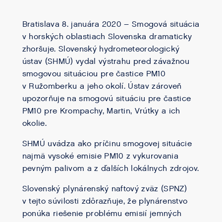
Bratislava 8. januára 2020 – Smogová situácia
v horských oblastiach Slovenska dramaticky
zhoršuje. Slovenský hydrometeorologický
ústav (SHMÚ) vydal výstrahu pred závažnou
smogovou situáciou pre častice PM10
v Ružomberku a jeho okolí. Ústav zároveň
upozorňuje na smogovú situáciu pre častice
PM10 pre Krompachy, Martin, Vrútky a ich
okolie.
SHMÚ uvádza ako príčinu smogovej situácie
najmä vysoké emisie PM10 z vykurovania
pevným palivom a z ďalších lokálnych zdrojov.
Slovenský plynárenský naftový zväz (SPNZ)
v tejto súvilosti zdôrazňuje, že plynárenstvo
ponúka riešenie problému emisií jemných