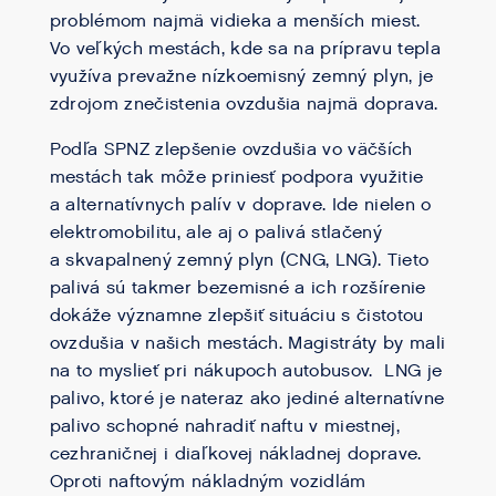
problémom najmä vidieka a menších miest.
Vo veľkých mestách, kde sa na prípravu tepla
využíva prevažne nízkoemisný zemný plyn, je
zdrojom znečistenia ovzdušia najmä doprava.
Podľa SPNZ zlepšenie ovzdušia vo väčších
mestách tak môže priniesť podpora využitie
a alternatívnych palív v doprave. Ide nielen o
elektromobilitu, ale aj o palivá stlačený
a skvapalnený zemný plyn (CNG, LNG). Tieto
palivá sú takmer bezemisné a ich rozšírenie
dokáže významne zlepšiť situáciu s čistotou
ovzdušia v našich mestách. Magistráty by mali
na to myslieť pri nákupoch autobusov. LNG je
palivo, ktoré je nateraz ako jediné alternatívne
palivo schopné nahradiť naftu v miestnej,
cezhraničnej i diaľkovej nákladnej doprave.
Oproti naftovým nákladným vozidlám