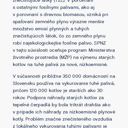
znečisťujúce látky (TZL). V porovnaní
s ostatnými fosílnymi palivami, ako aj
v porovnaní s drevnou biomasou, vzniká pri
spaľovaní zemného plynu výrazne menšie
množstvo emisií plynných a tuhých
znečisťujúcich látok, čo zo zemného plynu
robí najekologickejšie fosílne palivo. SPNZ
v tejto súvislosti oceňuje program Ministerstva
životného prostredia (MŽP) na výmenu starých
kotlov na tuhé palivá za nové, nízkoemisné.
V súčasnosti približne 350 000 domácností na
Slovensku používa na vykurovanie tuhé palivá,
pričom 120 000 kotlov je starších ako 30
rokov. Podpora náhrady starých kotlov za
tepelné čerpadlá by bola trikrát drahšia ako
v prípade ich náhrady za nízkoemisné plynové
kotly. Problém značne znečisteného ovzdušia
z lokálneho vykurovania tuhými palivami je