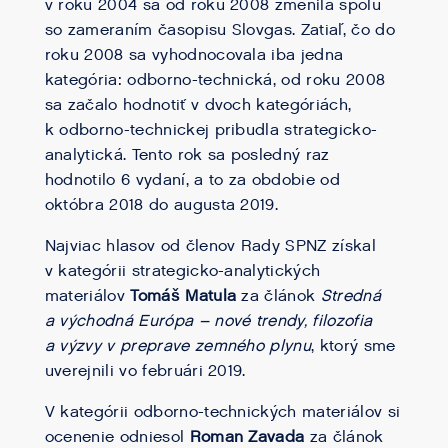
v roku 2004 sa od roku 2008 zmenila spolu
so zameraním časopisu Slovgas. Zatiaľ, čo do
roku 2008 sa vyhodnocovala iba jedna
kategória: odborno-technická, od roku 2008
sa začalo hodnotiť v dvoch kategóriách,
k odborno-technickej pribudla strategicko-
analytická. Tento rok sa posledný raz
hodnotilo 6 vydaní, a to za obdobie od
októbra 2018 do augusta 2019.
Najviac hlasov od členov Rady SPNZ získal
v kategórii strategicko-analytických
materiálov
Tomáš Matula
za článok
Stredná
a východná Európa – nové trendy, filozofia
a výzvy v preprave zemného plynu
, ktorý sme
uverejnili vo februári 2019.
V kategórii odborno-technických materiálov si
ocenenie odniesol
Roman Zavada
za článok