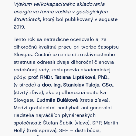
Výskum veľkokapacitného skladovania
energie vo forme vodíka v geologických
štruktúrach
, ktorý bol publikovaný v auguste
2019.
Tento rok sa netradične oceňovalo aj za
dlhoročnú kvalitnú prácu pri tvorbe časopisu
Slovgas. Čestné uznanie si zo slávnostného
stretnutia odniesli dvaja dlhoroční členovia
redakčnej rady, zástupcovia akademickej
pôdy:
prof. RNDr. Tatiana Liptáková, PhD.,
(v strede) a
doc. Ing. Stanislav Tuleja, CSc.
,
(štvrtý zľava), ako aj dlhoročná editorka
Slovgasu
Ľudmila Buláková
(tretia zľava).
Medzi gratulantmi nechýbali ani generálni
riaditelia najväčších plynárenských
spoločností: Štefan Šabík (vľavo), SPP, Martin
Hollý (tretí sprava), SPP – distribúcia,