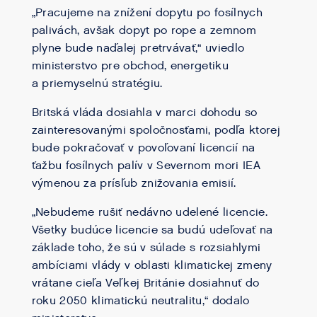
„Pracujeme na znížení dopytu po fosílnych
palivách, avšak dopyt po rope a zemnom
plyne bude naďalej pretrvávať,“ uviedlo
ministerstvo pre obchod, energetiku
a priemyselnú stratégiu.
Britská vláda dosiahla v marci dohodu so
zainteresovanými spoločnosťami, podľa ktorej
bude pokračovať v povoľovaní licencií na
ťažbu fosílnych palív v Severnom mori IEA
výmenou za prísľub znižovania emisií.
„Nebudeme rušiť nedávno udelené licencie.
Všetky budúce licencie sa budú udeľovať na
základe toho, že sú v súlade s rozsiahlymi
ambíciami vlády v oblasti klimatickej zmeny
vrátane cieľa Veľkej Británie dosiahnuť do
roku 2050 klimatickú neutralitu,“ dodalo