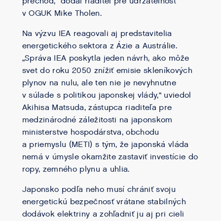
prechod,“ dodal riaditeľ pre udržateľnosť
v OGUK Mike Tholen.
Na výzvu IEA reagovali aj predstavitelia
energetického sektora z Ázie a Austrálie.
„Správa IEA poskytla jeden návrh, ako môže
svet do roku 2050 znížiť emisie skleníkových
plynov na nulu, ale ten nie je nevyhnutne
v súlade s politikou japonskej vlády,“ uviedol
Akihisa Matsuda, zástupca riaditeľa pre
medzinárodné záležitosti na japonskom
ministerstve hospodárstva, obchodu
a priemyslu (METI) s tým, že japonská vláda
nemá v úmysle okamžite zastaviť investície do
ropy, zemného plynu a uhlia.
Japonsko podľa neho musí chrániť svoju
energetickú bezpečnosť vrátane stabilných
dodávok elektriny a zohľadniť ju aj pri cieli