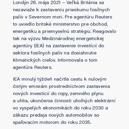
Londýn 26. mája 2021 – Veľká Británia sa
nezaviaže k zastaveniu prieskumu fosílnych
palív v Severnom mori. Pre agentúru Reuters
to uviedlo britské ministerstvo pre obchod,
energetiku a priemyselnú stratégiu. Reagovalo
tak na výzvu Medzinárodnej energetickej
agentúry (IEA) na zastavenie investícií do
sektora fosílnych palív na dosiahnutie
klimatických cieľov. Informovala o tom
agentúra Reuters.
IEA minulý týždeň načrtla cestu k nulovým
čistým emisiám prostredníctvom zastavenia
nových investícií do ropy, zemného plynu
a uhlia, ukončenia činnosti uhoľných elektrární
vo vyspelých ekonomikách do roku 2030 a
zákazu predaja nových automobilov so
spaľovacím motorom do roku 2035.