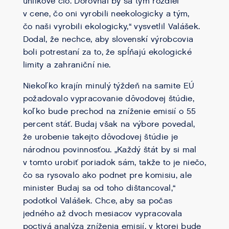
uhlíkové clo. Dorovnal by sa tým rozdiel
v cene, čo oni vyrobili neekologicky a tým,
čo naši vyrobili ekologicky,“ vysvetlil Valášek.
Dodal, že nechce, aby slovenskí výrobcovia
boli potrestaní za to, že spĺňajú ekologické
limity a zahraniční nie.
Niekoľko krajín minulý týždeň na samite EÚ
požadovalo vypracovanie dôvodovej štúdie,
koľko bude prechod na zníženie emisií o 55
percent stáť. Budaj však na výbore povedal,
že urobenie takejto dôvodovej štúdie je
národnou povinnosťou. „Každý štát by si mal
v tomto urobiť poriadok sám, takže to je niečo,
čo sa rysovalo ako podnet pre komisiu, ale
minister Budaj sa od toho dištancoval,“
podotkol Valášek. Chce, aby sa počas
jedného až dvoch mesiacov vypracovala
poctivá analýza zníženia emisií, v ktorej bude