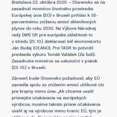
Bratislava 22. októbra 2020 – Slovensko sa na
zasadnutí ministrov životného prostredia
Európskej únie (EÚ) v Bruseli prihlási k 55-
percentnému zníženiu emisií skleníkových
plynov do roku 2030. Na Výbore Národnej
rady (NR) SR pre európske záležitosti to
v stredu (21. 10.) deklaroval šéf envirorezortu
Ján Budaj (OĽANO). Pre TASR to potvrdil
predseda výboru Tomáš Valášek (Za ľudí).
Zasadnutie ministrov sa uskutoční v piatok
(23. 10.) v Bruseli.
Zároveň bude Slovensko požadovať, aby EÚ
zaviedla spolu so znížením emisií uhlíkové clo
pre krajiny mimo únie. „Ak chceme uvaliť
prísnejšie očakávania na európskych
výrobcov, musíme takisto prísne očakávania
uvaliť aj na výrobcov mimo hraníc EÚ, tým je