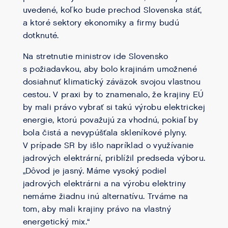
uvedené, koľko bude prechod Slovenska stáť,
a ktoré sektory ekonomiky a firmy budú
dotknuté.
Na stretnutie ministrov ide Slovensko
s požiadavkou, aby bolo krajinám umožnené
dosiahnuť klimatický záväzok svojou vlastnou
cestou. V praxi by to znamenalo, že krajiny EÚ
by mali právo vybrať si takú výrobu elektrickej
energie, ktorú považujú za vhodnú, pokiaľ by
bola čistá a nevypúšťala skleníkové plyny.
V prípade SR by išlo napríklad o využívanie
jadrových elektrární, priblížil predseda výboru.
„Dôvod je jasný. Máme vysoký podiel
jadrových elektrárni a na výrobu elektriny
nemáme žiadnu inú alternatívu. Trváme na
tom, aby mali krajiny právo na vlastný
energetický mix.“