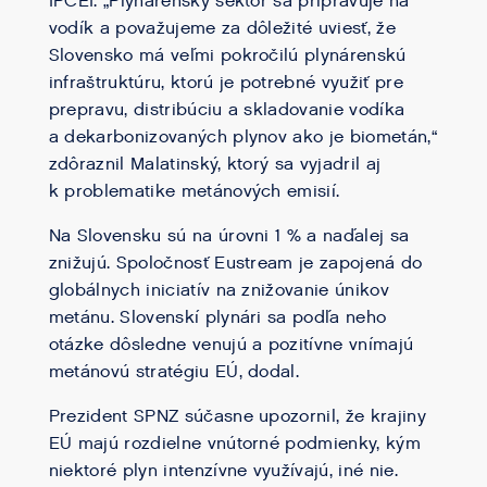
IPCEI. „Plynárenský sektor sa pripravuje na
vodík a považujeme za dôležité uviesť, že
Slovensko má veľmi pokročilú plynárenskú
infraštruktúru, ktorú je potrebné využiť pre
prepravu, distribúciu a skladovanie vodíka
a dekarbonizovaných plynov ako je biometán,“
zdôraznil Malatinský, ktorý sa vyjadril aj
k problematike metánových emisií.
Na Slovensku sú na úrovni 1 % a naďalej sa
znižujú. Spoločnosť Eustream je zapojená do
globálnych iniciatív na znižovanie únikov
metánu. Slovenskí plynári sa podľa neho
otázke dôsledne venujú a pozitívne vnímajú
metánovú stratégiu EÚ, dodal.
Prezident SPNZ súčasne upozornil, že krajiny
EÚ majú rozdielne vnútorné podmienky, kým
niektoré plyn intenzívne využívajú, iné nie.