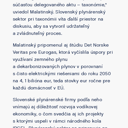
súčasťou delegovaného aktu – taxonómie,“
uviedol Malatinský. Slovenský plynárenský
sektor pri taxonómii víta ďalší priestor na
diskusiu, aby sa vytvoril udržateľný
a zvládnuteľný proces.
Malatinský pripomenul aj štúdiu Det Norske
Veritas pre Eurogas, ktorá vyčíslila úspory pri
využívaní zemného plynu
a dekarbonizovaných plynov v porovnaní
s čisto elektrickými riešeniami do roku 2050
na 4, 1 bilióna eur, teda stovky eur ročne pre
každú domácnosť v EÚ.
Slovenské plynárenské firmy podľa neho
vnímajú aj dôležitosť rozvoja vodíkovej
ekonomiky, o čom svedčia aj ich projekty
s ktorými uspeli v rámci národného kola