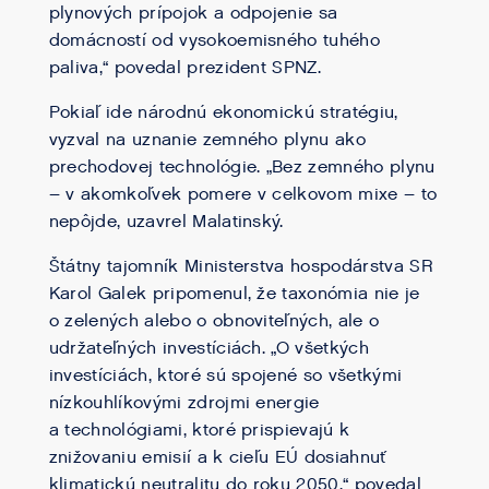
plynových prípojok a odpojenie sa
domácností od vysokoemisného tuhého
paliva,“ povedal prezident SPNZ.
Pokiaľ ide národnú ekonomickú stratégiu,
vyzval na uznanie zemného plynu ako
prechodovej technológie. „Bez zemného plynu
– v akomkoľvek pomere v celkovom mixe – to
nepôjde, uzavrel Malatinský.
Štátny tajomník Ministerstva hospodárstva SR
Karol Galek pripomenul, že taxonómia nie je
o zelených alebo o obnoviteľných, ale o
udržateľných investíciách. „O všetkých
investíciách, ktoré sú spojené so všetkými
nízkouhlíkovými zdrojmi energie
a technológiami, ktoré prispievajú k
znižovaniu emisií a k cieľu EÚ dosiahnuť
klimatickú neutralitu do roku 2050,“ povedal