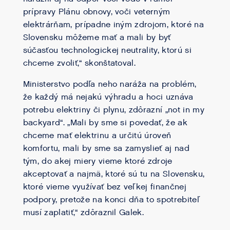
prípravy Plánu obnovy, voči veterným
elektrárňam, prípadne iným zdrojom, ktoré na
Slovensku môžeme mať a mali by byť
súčasťou technologickej neutrality, ktorú si
chceme zvoliť,“ skonštatoval.
Ministerstvo podľa neho naráža na problém,
že každý má nejakú výhradu a hoci uznáva
potrebu elektriny či plynu, zdôrazní „not in my
backyard“. „Mali by sme si povedať, že ak
chceme mať elektrinu a určitú úroveň
komfortu, mali by sme sa zamyslieť aj nad
tým, do akej miery vieme ktoré zdroje
akceptovať a najmä, ktoré sú tu na Slovensku,
ktoré vieme využívať bez veľkej finančnej
podpory, pretože na konci dňa to spotrebiteľ
musí zaplatiť,“ zdôraznil Galek.