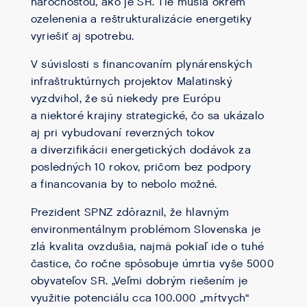
náročnosťou, ako je SR. Tie musia okrem
ozelenenia a reštrukturalizácie energetiky
vyriešiť aj spotrebu.
V súvislosti s financovaním plynárenských
infraštruktúrnych projektov Malatinský
vyzdvihol, že sú niekedy pre Európu
a niektoré krajiny strategické, čo sa ukázalo
aj pri vybudovaní reverzných tokov
a diverzifikácii energetických dodávok za
posledných 10 rokov, pričom bez podpory
a financovania by to nebolo možné.
Prezident SPNZ zdôraznil, že hlavným
environmentálnym problémom Slovenska je
zlá kvalita ovzdušia, najmä pokiaľ ide o tuhé
častice, čo ročne spôsobuje úmrtia vyše 5000
obyvateľov SR. „Veľmi dobrým riešením je
využitie potenciálu cca 100.000 „mŕtvych“