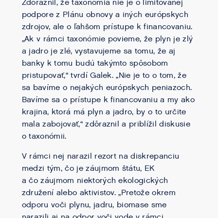
Zdôraznil, že taxonómia nie je o limitovanej
podpore z Plánu obnovy a iných európskych
zdrojov, ale o ľahšom prístupe k financovaniu.
„Ak v rámci taxonómie povieme, že plyn je zlý
a jadro je zlé, vystavujeme sa tomu, že aj
banky k tomu budú takýmto spôsobom
pristupovať,“ tvrdí Galek. „Nie je to o tom, že
sa bavíme o nejakých európskych peniazoch.
Bavíme sa o prístupe k financovaniu a my ako
krajina, ktorá má plyn a jadro, by o to určite
mala zabojovať,“ zdôraznil a priblížil diskusie
o taxonómii.
V rámci nej narazil rezort na diskrepanciu
medzi tým, čo je záujmom štátu, EK
a čo záujmom niektorých ekologických
združení alebo aktivistov. „Pretože okrem
odporu voči plynu, jadru, biomase sme
narazili aj na odpor voči vode v rámci