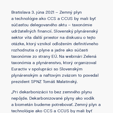
Bratislava 3. júna 2021 – Zemný plyn
a technológie ako CCS a CCUS by mali byť
súčasťou delegovaného aktu – taxonómie
udržateľných financií. Slovenský plynárenský
sektor víta ďalší priestor na diskusiu o tejto
otázke, ktorý vznikol odložením definitívneho
rozhodnutia o plyne a jadre ako súčasti
taxonómie zo strany EÚ. Na webinári Zelená
taxonómia a plynárenstvo, ktorý organizoval
Euractiv v spolupráci so Slovenským
plynárenským a naftovým zväzom to povedal
prezident SPNZ Tomáš Malatinský.
„Pri dekarbonizácii to bez zemného plynu
nepôjde. Dekarbonizované plyny ako vodík
a biometán budeme potrebovať. Zemný plyn a
technológie ako CCS a CCUS by mali byť