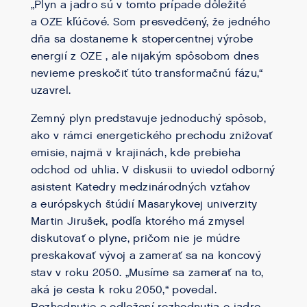
„Plyn a jadro sú v tomto prípade dôležité
a OZE kľúčové. Som presvedčený, že jedného
dňa sa dostaneme k stopercentnej výrobe
energií z OZE , ale nijakým spôsobom dnes
nevieme preskočiť túto transformačnú fázu,“
uzavrel.
Zemný plyn predstavuje jednoduchý spôsob,
ako v rámci energetického prechodu znižovať
emisie, najmä v krajinách, kde prebieha
odchod od uhlia. V diskusii to uviedol odborný
asistent Katedry medzinárodných vzťahov
a európskych štúdií Masarykovej univerzity
Martin Jirušek, podľa ktorého má zmysel
diskutovať o plyne, pričom nie je múdre
preskakovať vývoj a zamerať sa na koncový
stav v roku 2050. „Musíme sa zamerať na to,
aká je cesta k roku 2050,“ povedal.