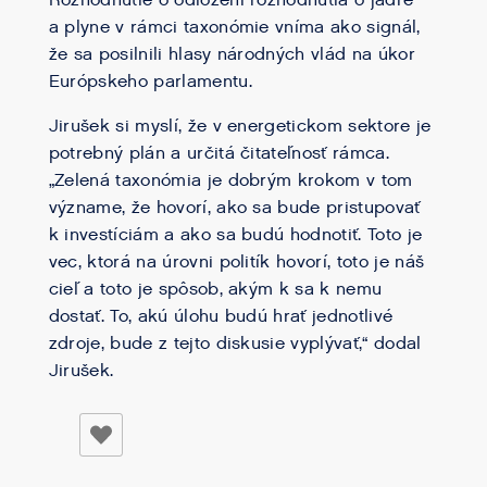
Rozhodnutie o odložení rozhodnutia o jadre
a plyne v rámci taxonómie vníma ako signál,
že sa posilnili hlasy národných vlád na úkor
Európskeho parlamentu.
Jirušek si myslí, že v energetickom sektore je
potrebný plán a určitá čitateľnosť rámca.
„Zelená taxonómia je dobrým krokom v tom
význame, že hovorí, ako sa bude pristupovať
k investíciám a ako sa budú hodnotiť. Toto je
vec, ktorá na úrovni politík hovorí, toto je náš
cieľ a toto je spôsob, akým k sa k nemu
dostať. To, akú úlohu budú hrať jednotlivé
zdroje, bude z tejto diskusie vyplývať,“ dodal
Jirušek.