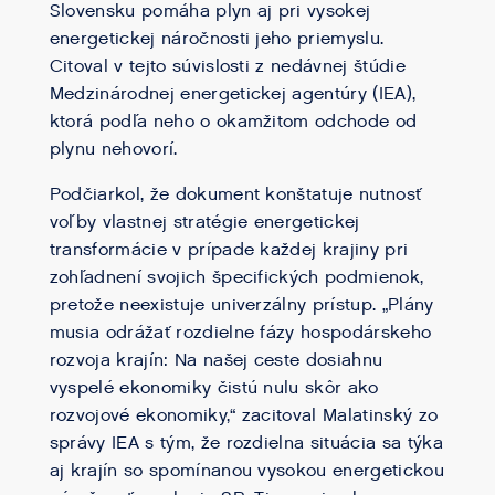
Slovensku pomáha plyn aj pri vysokej
energetickej náročnosti jeho priemyslu.
Citoval v tejto súvislosti z nedávnej štúdie
Medzinárodnej energetickej agentúry (IEA),
ktorá podľa neho o okamžitom odchode od
plynu nehovorí.
Podčiarkol, že dokument konštatuje nutnosť
voľby vlastnej stratégie energetickej
transformácie v prípade každej krajiny pri
zohľadnení svojich špecifických podmienok,
pretože neexistuje univerzálny prístup. „Plány
musia odrážať rozdielne fázy hospodárskeho
rozvoja krajín: Na našej ceste dosiahnu
vyspelé ekonomiky čistú nulu skôr ako
rozvojové ekonomiky,“ zacitoval Malatinský zo
správy IEA s tým, že rozdielna situácia sa týka
aj krajín so spomínanou vysokou energetickou