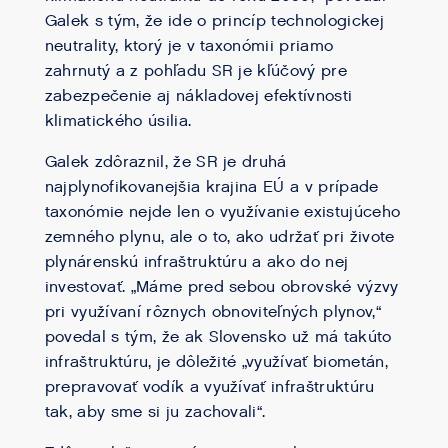
Galek s tým, že ide o princíp technologickej
neutrality, ktorý je v taxonómii priamo
zahrnutý a z pohľadu SR je kľúčový pre
zabezpečenie aj nákladovej efektívnosti
klimatického úsilia.
Galek zdôraznil, že SR je druhá
najplynofikovanejšia krajina EÚ a v prípade
taxonómie nejde len o využívanie existujúceho
zemného plynu, ale o to, ako udržať pri živote
plynárenskú infraštruktúru a ako do nej
investovať. „Máme pred sebou obrovské výzvy
pri využívaní rôznych obnoviteľných plynov,“
povedal s tým, že ak Slovensko už má takúto
infraštruktúru, je dôležité „využívať biometán,
prepravovať vodík a využívať infraštruktúru
tak, aby sme si ju zachovali“.