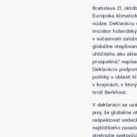
Bratislava 21. okt
Európska klimatickú
núdze. Deklaráciu 
iniciátor holandsk
v súčasnosti založ
globálne otepľovani
uhličitého ako skl
prospešné,“ napísa
Deklaráciu podporil
politiky v oblasti
v krajinách, v ktor
tvrdí Berkhout.
V deklarácií sa uv
javy, že globálne o
rešpektovať vedeck
najbližšieho zasad
stretnutie svetový