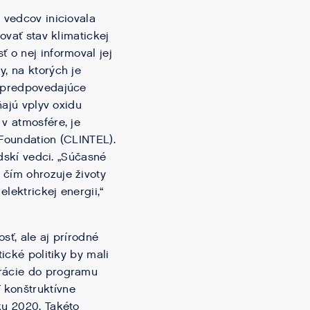
 vedcov iniciovala
ovať stav klimatickej
 o nej informoval jej
, na ktorých je
, predpovedajúce
ňajú vplyv oxidu
v atmosfére, je
 Foundation (CLINTEL).
ndskí vedci. „Súčasné
 čím ohrozuje životy
lektrickej energii,“
sť, ale aj prírodné
ické politiky by mali
arácie do programu
 konštruktívne
ku 2020. Takéto