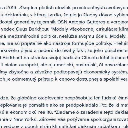
óbra 2019- Skupina piatich stoviek prominentných svetových
 deklaráciu, v ktorej tvrdia, že nie je žiadny dôvod vyhlas
dostal generálny tajomník OSN Antonio Gutteres a verejnosť
ý vedec Guus Berkhout. “Modely všeobecnej cirkulácie klímy
ená medzinárodná politika, neslúžia svojmu účelu. Modely
e, nie sú prijateľné ako nástroje formujúce politiky. Prehá
eníkového plynu a neberú do úvahy fakt, že jeho pôsobenie 
l Berkhout na stránke svojej nadácie Climate Intelligence
i nielen európski, ale aj americkí, austrálski, či novozéla
 klímy zbytočne a závažne podkopávajú ekonomický systém,
ých je odmietnutý prístup k cenovo dostupnej a spoľahlivej e
ádza, že globálne otepľovanie nespôsobuje len ľudská činno
tepľovanie je pomalšie ako sa predpokladalo i to, že klimat
ú a ekonomickú realitu. “Žiadame o zaradenie tejto dekl
ania v New Yorku. Zároveň vás pozývame spoluorganizovať
ch vedcov z oboch strán klimatickej diskusie začiatkom ro