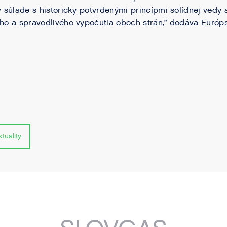
v súlade s historicky potvrdenými princípmi solídnej vedy 
ého a spravodlivého vypočutia oboch strán,” dodáva Európ
tuality