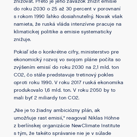
znižovať. Preto je jeho záväzok znížiť emisie
do roku 2030 o 25 až 30 percent v porovnaní
s rokom 1990 ľahko dosiahnuteľný. Novak však
namieta, že ruská vláda intenzívne pracuje na
klimatickej politike a emisie systematicky
znižuje.
Pokiaľ ide o konkrétne cifry, ministerstvo pre
ekonomický rozvoj vo svojom pláne počíta so
zvýšením emisií do roku 2030 na 2,1 mld. ton
CO2, čo stále predstavuje tretinový pokles
oproti roku 1990. V roku 2017 ruská ekonomika
produkovalo 1,6 mld. ton. V roku 2050 by to
mali byť 2 miliardy ton CO2.
„Nie je to žiadny ambiciózny plán, ak
umožňuje rast emisií,“ reagoval Niklas Höhne
z berlínskej organizácie NewClimate Institute
s tým, že takéto správanie nie je v súlade