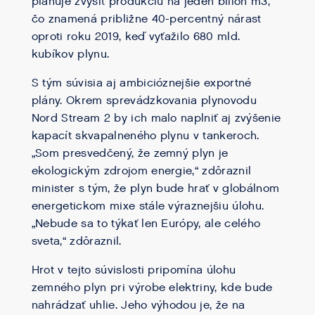
plánuje zvýšiť produkciu na jeden bilión m3,
čo znamená približne 40-percentný nárast
oproti roku 2019, keď vyťažilo 680 mld.
kubíkov plynu.
S tým súvisia aj ambicióznejšie exportné
plány. Okrem sprevádzkovania plynovodu
Nord Stream 2 by ich malo naplniť aj zvýšenie
kapacít skvapalneného plynu v tankeroch.
„Som presvedčený, že zemný plyn je
ekologickým zdrojom energie,“ zdôraznil
minister s tým, že plyn bude hrať v globálnom
energetickom mixe stále výraznejšiu úlohu.
„Nebude sa to týkať len Európy, ale celého
sveta,“ zdôraznil.
Hrot v tejto súvislosti pripomína úlohu
zemného plyn pri výrobe elektriny, kde bude
nahrádzať uhlie. Jeho výhodou je, že na