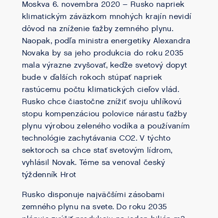
Moskva 6. novembra 2020 – Rusko napriek
klimatickým záväzkom mnohých krajín nevidí
dôvod na zníženie ťažby zemného plynu.
Naopak, podľa ministra energetiky Alexandra
Novaka by sa jeho produkcia do roku 2035
mala výrazne zvyšovať, keďže svetový dopyt
bude v ďalších rokoch stúpať napriek
rastúcemu počtu klimatických cieľov vlád.
Rusko chce čiastočne znížiť svoju uhlíkovú
stopu kompenzáciou polovice nárastu ťažby
plynu výrobou zeleného vodíka a používaním
technológie zachytávania CO2. V týchto
sektoroch sa chce stať svetovým lídrom,
vyhlásil Novak. Téme sa venoval český
týždenník Hrot
Rusko disponuje najväčšími zásobami
zemného plynu na svete. Do roku 2035