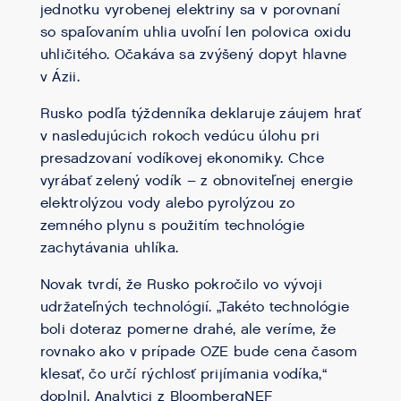
jednotku vyrobenej elektriny sa v porovnaní
so spaľovaním uhlia uvoľní len polovica oxidu
uhličitého. Očakáva sa zvýšený dopyt hlavne
v Ázii.
Rusko podľa týždenníka deklaruje záujem hrať
v nasledujúcich rokoch vedúcu úlohu pri
presadzovaní vodíkovej ekonomiky. Chce
vyrábať zelený vodík – z obnoviteľnej energie
elektrolýzou vody alebo pyrolýzou zo
zemného plynu s použitím technológie
zachytávania uhlíka.
Novak tvrdí, že Rusko pokročilo vo vývoji
udržateľných technológií. „Takéto technológie
boli doteraz pomerne drahé, ale veríme, že
rovnako ako v prípade OZE bude cena časom
klesať, čo určí rýchlosť prijímania vodíka,“
doplnil. Analytici z BloombergNEF