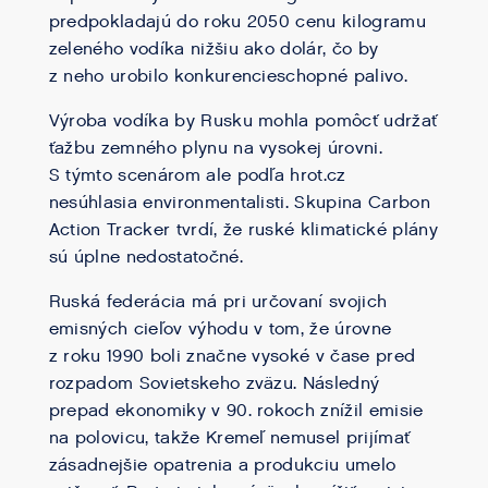
predpokladajú do roku 2050 cenu kilogramu
zeleného vodíka nižšiu ako dolár, čo by
z neho urobilo konkurencieschopné palivo.
Výroba vodíka by Rusku mohla pomôcť udržať
ťažbu zemného plynu na vysokej úrovni.
S týmto scenárom ale podľa hrot.cz
nesúhlasia environmentalisti. Skupina Carbon
Action Tracker tvrdí, že ruské klimatické plány
sú úplne nedostatočné.
Ruská federácia má pri určovaní svojich
emisných cieľov výhodu v tom, že úrovne
z roku 1990 boli značne vysoké v čase pred
rozpadom Sovietskeho zväzu. Následný
prepad ekonomiky v 90. rokoch znížil emisie
na polovicu, takže Kremeľ nemusel prijímať
zásadnejšie opatrenia a produkciu umelo