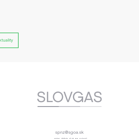
tuality
spnz@sgoa.sk