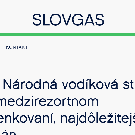
KONTAKT
: Národná vodíková st
 medzirezortnom
nkovaní, najdôležitejš