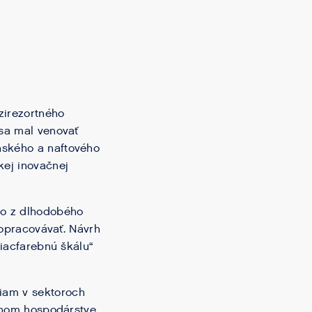
zirezortného
 sa mal venovať
nského a naftového
kej inovačnej
ko z dlhodobého
dopracovávať. Návrh
viacfarebnú škálu“
iam v sektoroch
elnom hospodárstve