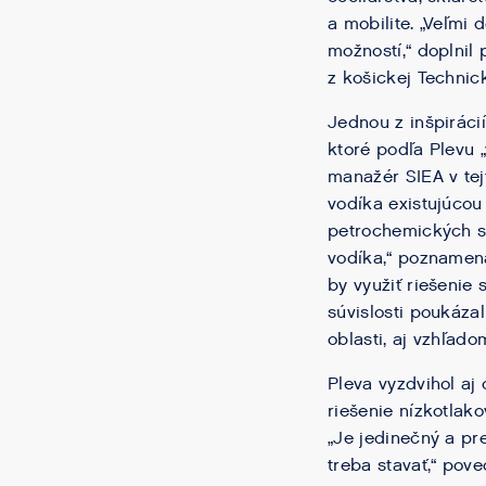
a mobilite. „Veľmi
možností,“ doplnil
z košickej Technick
Jednou z inšpiráci
ktoré podľa Plevu
manažér SIEA v tej
vodíka existujúcou
petrochemických s
vodíka,“ poznamena
by využiť riešenie
súvislosti poukáza
oblasti, aj vzhľad
Pleva vyzdvihol aj
riešenie nízkotlako
„Je jedinečný a pr
treba stavať,“ pove