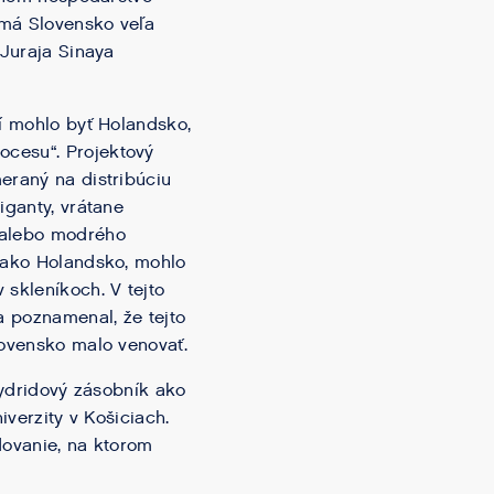
 má Slovensko veľa
 Juraja Sinaya
ií mohlo byť Holandsko,
ocesu“. Projektový
eraný na distribúciu
iganty, vrátane
 alebo modrého
r ako Holandsko, mohlo
 skleníkoch. V tejto
a poznamenal, že tejto
lovensko malo venovať.
hydridový zásobník ako
iverzity v Košiciach.
dovanie, na ktorom