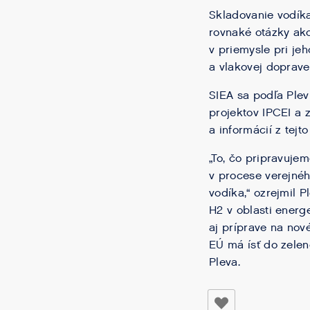
Skladovanie vodíka
rovnaké otázky ako
v priemysle pri je
a vlakovej doprave
SIEA sa podľa Plev
projektov IPCEI a 
a informácií z tejt
„To, čo pripravuje
v procese verejnéh
vodíka,“ ozrejmil P
H2 v oblasti energ
aj príprave na nov
EÚ má ísť do zelen
Pleva.