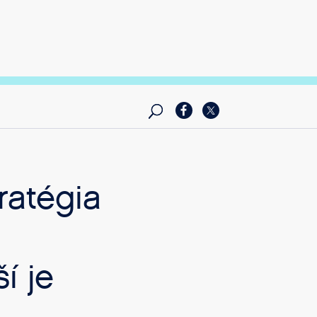
ratégia
í je