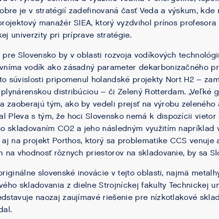
 dobre je v stratégií zadefinovaná časť Veda a výskum, kde
 projektový manažér SIEA, ktorý vyzdvihol prínos profesora
ej univerzity pri príprave stratégie.
í pre Slovensko by v oblasti rozvoja vodíkových technológ
 „vníma vodík ako zásadný parameter dekarbonizačného pr
to súvislosti pripomenul holandské projekty Nort H2 – zam
 plynárenskou distribúciou – či Zelený Rotterdam. „Veľké g
a zaoberajú tým, ako by vedeli prejsť na výrobu zeleného
l Pleva s tým, že hoci Slovensko nemá k dispozícii vieto
 so skladovaním CO2 a jeho následným využitím napríklad v
l aj na projekt Porthos, ktorý sa problematike CCS venuje 
om na vhodnosť rôznych priestorov na skladovanie, by sa S
 originálne slovenské inovácie v tejto oblasti, najmä metal
vého skladovania z dielne Strojníckej fakulty Technickej un
edstavuje naozaj zaujímavé riešenie pre nízkotlakové skla
dal.