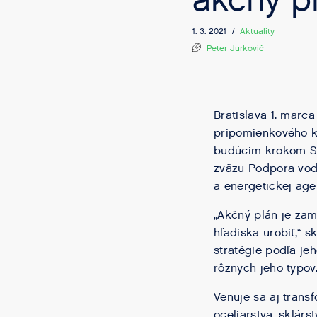
akčný p
1. 3. 2021 /
Aktuality
Peter Jurkovič
Bratislava 1. marc
pripomienkového ko
budúcim krokom Slo
zväzu Podpora vod
a energetickej age
„Akčný plán je zam
hľadiska urobiť,“ s
stratégie podľa je
rôznych jeho typov
Venuje sa aj tran
oceliarstva, sklár