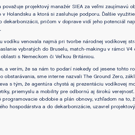
 považuje projektový manažér SIEA za veľmi zaujímavú obla
 v Holandsku a ktorá si zasluhuje podporu. Ďalšie využitie
ho dekarbonizácii, pričom v doprave vidí jeho potenciál na
.
u vodíku venovala najmä pri tvorbe národnej vodíkovej st
zaslanie vybratých do Bruselu, match-makingu v rámci V4
o oblasti s Nemeckom či Veľkou Britániou.
me, a verím, že sa nám to podarí niekedy od jesene tohto 
o obstarávania, sme interne nazvali The Ground Zero, zákla
leva s tým, že agentúra chystá aj prezentáciu vodíkovej mobi
etiky, priemyslu a mobility pre odbornú aj širokú verejnosť
é programovacie obdobie a plán obnovy, vzhľadom na to, ž
ého hospodárstva a do dekarbonizácie, uzavrel projektov