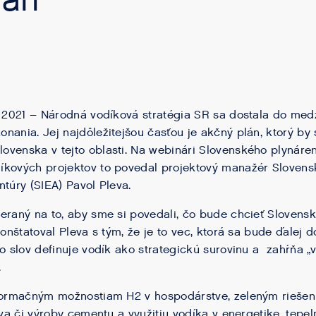
lán
a 2021 – Národná vodíková stratégia SR sa dostala do med
nania. Jej najdôležitejšou časťou je akčný plán, ktorý by
venska v tejto oblasti. Na webinári Slovenského plynáre
íkových projektov to povedal projektový manažér Slovens
ntúry (SIEA) Pavol Pleva.
eraný na to, aby sme si povedali, čo bude chcieť Slovens
konštatoval Pleva s tým, že je to vec, ktorá sa bude ďalej 
ho slov definuje vodík ako strategickú surovinu a zahŕňa „
.
sformačným možnostiam H2 v hospodárstve, zeleným riešen
stva či výroby cementu a využitiu vodíka v energetike, tep