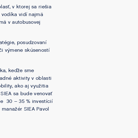
sť, v ktorej sa riešia
 vodíka vidí najmä
jmä v autobusovej
ratégie, posudzovaní
 či výmene skúseností
roka, keďže sme
dné aktivity v oblasti
lity, ako aj využitia
. SIEA sa bude venovať
e 30 – 35 % investícií
ý manažér SIEA Pavol