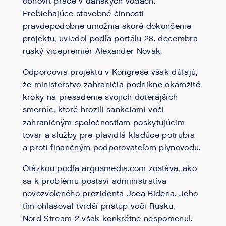
obnoviť práce v dánskych vodách.
Prebiehajúce stavebné činnosti
pravdepodobne umožnia skoré dokončenie
projektu, uviedol podľa portálu 28. decembra
ruský vicepremiér Alexander Novak.
Odporcovia projektu v Kongrese však dúfajú,
že ministerstvo zahraničia podnikne okamžité
kroky na presadenie svojich doterajších
smerníc, ktoré hrozili sankciami voči
zahraničným spoločnostiam poskytujúcim
tovar a služby pre plavidlá kladúce potrubia
a proti finančným podporovateľom plynovodu.
Otázkou podľa argusmedia.com zostáva, ako
sa k problému postaví administratíva
novozvoleného prezidenta Joea Bidena. Jeho
tím ohlasoval tvrdší prístup voči Rusku,
Nord Stream 2 však konkrétne nespomenul.