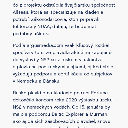
čo z projektu odstúpila švajčiarsku spoločnosť
Allseas, ktorá sa špecializuje na kladenie
potrubí. Zákonodarcovia, ktorí pripravili
tohtoročný NDAA, dúfajú, že bude mať
podobný účinok.
Podľa argusmedia.com však kľúčový rozdiel
spočíva v tom, že plavidlá aktuálne zapojené
do výstavby NS2 sú v ruskom vlastníctve
a plavia sa pod ruskými vlajkami, aj keď stále
vyžadujú podporu a certifikáciu od subjektov
v Nemecku a Dánsku.
Ruské plavidlo na kladenie potrubí Fortuna
dokončilo koncom roka 2020 výstavbu úseku
NS2 v nemeckých vodách. Od 15. januára by
malo s podporou Baltic Explorer a Murman,
ako aj ďalších zásobovacích plavidiel, znovu