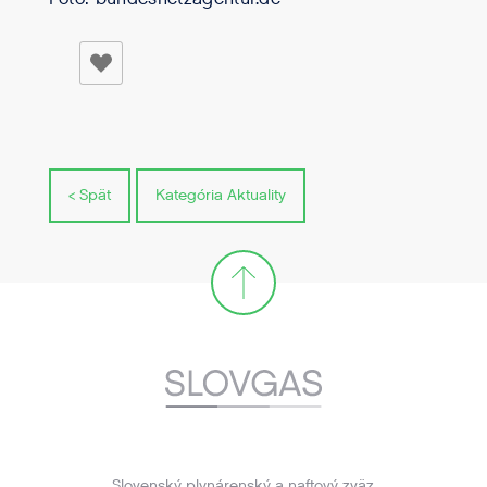
< Spät
Kategória Aktuality
Slovenský plynárenský a naftový zväz