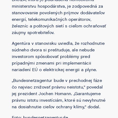
ministerstvu hospodárstva, je zodpovedná za
stanovovanie povolených príjmov dodávateľov
energií, telekomunikačných operátorov,
železníc a poštových sietí s cieľom ochraňovať
záujmy spotrebiteľov.
Agentúra v stanovisku uviedla, že rozhodnutie
súdneho dvora si preštuduje, ale nebude
investorom spôsobovať problémy pred
prípadnými zmenami pri implementácii
nariadení EÚ o elektrickej energii a plyne.
„Bundesnetzagentur bude v prechodnej fáze
čo najviac znižovať právnu neistotu,“ povedal
jej prezident Jochen Homann. „Garantujeme
právnu istotu investíciám, ktoré sú nevyhnutné
na dosiahnutie cieľov ochrany klímy,“ dodal.
Foto: bundesnetzagentur.de