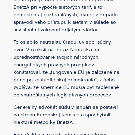
BnetzA pri výpočte sieťových taríf, a to
domácich aj cezhraničných, ako aj v prípade
spravodlivého prístupu k sieťam v súlade so
súvisiacimi zákonmi prijatými vládou.
To oslabilo neutralitu úradu, uviedol súdny
dvor. V reakcii na dôraz Nemecka na
uprednostňovanie svojich národných
energetických právnych predpisov
konštatoval, že „fungovanie EÚ je založené na
princípe zastupiteľskej demokracie“, z čoho
vyplýva, že smernice EÚ musia byť začlenené
do vnútroštátnych legislatívnych procesov.
Generálny advokát súdu v januári sa postavil
na stranu Európskej komisie a spochybnil
niektoré metodiky BnetzA.
BnetzA, ktorá je podriadená nemeckému