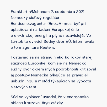
Frankfurt n/Mohanom 2. septembra 2021 –
Nemecký sieťový regulátor
Bundesnetzagentur (BnetzA) musí byť pri
uplatňovaní nariadení Európskej únie
o elektrickej energii a plyne nezávislejší. Vo
štvrtok to uviedol Súdny dvor EÚ. Informovala
o tom agentúra Reuters.
Postaviac sa na stranu niekoľko rokov starej
sťažnosti Európskej komisie na Nemecko
súdny dvor okrem iných podrobností kritizoval
aj postupy Nemecka týkajúce sa pravidiel
unbudnlingu a metód týkajúcich sa výpočtu
sieťových taríf.
Súd vo vyhlásení uviedol, že v energetickej
oblasti kritizoval štyri otázky.