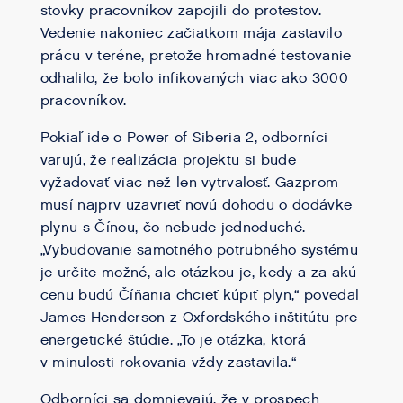
stovky pracovníkov zapojili do protestov.
Vedenie nakoniec začiatkom mája zastavilo
prácu v teréne, pretože hromadné testovanie
odhalilo, že bolo infikovaných viac ako 3000
pracovníkov.
Pokiaľ ide o Power of Siberia 2, odborníci
varujú, že realizácia projektu si bude
vyžadovať viac než len vytrvalosť. Gazprom
musí najprv uzavrieť novú dohodu o dodávke
plynu s Čínou, čo nebude jednoduché.
„Vybudovanie samotného potrubného systému
je určite možné, ale otázkou je, kedy a za akú
cenu budú Číňania chcieť kúpiť plyn,“ povedal
James Henderson z Oxfordského inštitútu pre
energetické štúdie. „To je otázka, ktorá
v minulosti rokovania vždy zastavila.“
Odborníci sa domnievajú, že v prospech