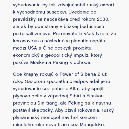
vybudovania by tak zdvojnásobil ruský export
k východnému susedovi. Uvedenie do
prevádzky sa neočakáva pred rokom 2030,
ani ak by obe strany v blízkej budúcnosti
podpísali zmluvu. Pozorovatelia však tvrdia, že
koronavírus a následné vzplanutie napätia
medzi USA a Číne poskytli projektu
ekonomický a geopolitický impulz, ktorý
posúva Moskvu a Peking k dohode.
Obe krajiny rokujú o Power of Siberia 2 už
roky. Gazprom spočiatku predpokladal jeho
vybudovanie cez pohorie Altaj, aby spojil
plynové polia v západnej Sibíri s čínskou
provinciou Sin-ťiang, ale Peking sa k návrhu
postavil skepticky. Aby oživil rokovania, ruský
plynárenský monopol navrhol koncom
minulého roka novú trasu cez Mongolsko,