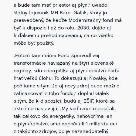
a bude tam mať priestor aj plyn,“ uviedol
štátny tajomník MH Karol Galek, ktorý je
presvedčený, že keďže Modernizačný fond má
byť k dispozícii až do roku 2030, dôjde aj
k ďalšiemu prehodnocovaniu, na čo všetko
môže byť použitý.
„Potom tam máme Fond spravodlivej
transformácie naviazaný na štyri slovenské
regióny, kde energetika aj plynárenstvo budú
hrať veľkú úlohu. To dokazujú aj Nováky, kde
počítame s tým, že aj nový zdroj bude možné
zafinancovať z toho fondu,“ doplnil Galek
s tým, že k dispozícii budú aj EŠIF, ktoré sa
aktuálne nastavujú. „My keď sme to počítali,
tak celkovo do energetiky, nehovoríme len
o plynárenstve, sme napočítali 1 miliardu eur
z takýchto zdrojov, čo je nezanedbateľný