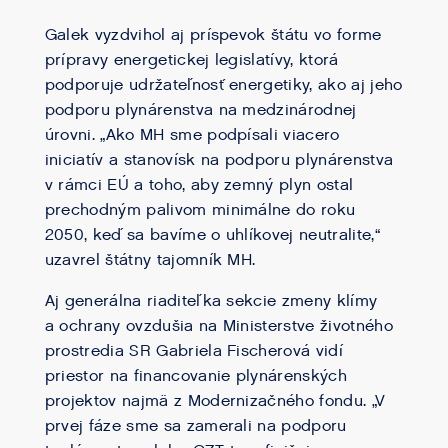
Galek vyzdvihol aj príspevok štátu vo forme
prípravy energetickej legislatívy, ktorá
podporuje udržateľnosť energetiky, ako aj jeho
podporu plynárenstva na medzinárodnej
úrovni. „Ako MH sme podpísali viacero
iniciatív a stanovísk na podporu plynárenstva
v rámci EÚ a toho, aby zemný plyn ostal
prechodným palivom minimálne do roku
2050, keď sa bavíme o uhlíkovej neutralite,“
uzavrel štátny tajomník MH.
Aj generálna riaditeľka sekcie zmeny klímy
a ochrany ovzdušia na Ministerstve životného
prostredia SR Gabriela Fischerová vidí
priestor na financovanie plynárenských
projektov najmä z Modernizačného fondu. „V
prvej fáze sme sa zamerali na podporu