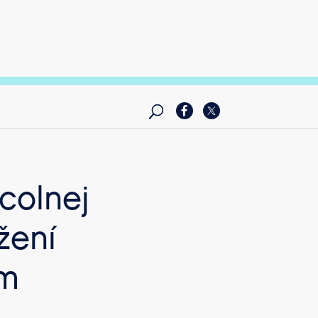
colnej
žení
om