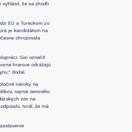
yhlásil, že sa zhodli
edzi EÚ a Tureckom zo
 ktorá je kandidátom na
súčasne ohrozovala
upráci. Sísí označil
morné hranice odrážajú
nu,“ dodal.
oločné nároky na
odíkov, najmä zemného
dárskych zón na
dpísalo, tvrdí, že má
zastavenie