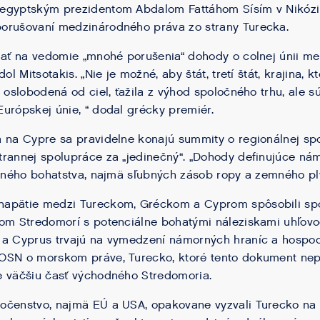
gyptským prezidentom Abdalom Fattáhom Sísím v Nikózii v
orušovaní medzinárodného práva zo strany Turecka.
iať na vedomie „mnohé porušenia“ dohody o colnej únii m
dol Mitsotakis. „Nie je možné, aby štát, tretí štát, krajina,
a oslobodená od ciel, ťažila z výhod spoločného trhu, ale 
urópskej únie, “ dodal grécky premiér.
 na Cypre sa pravidelne konajú summity o regionálnej spol
rannej spolupráce za „jedinečný“. „Dohody definujúce ná
upného bohatstva, najmä sľubných zásob ropy a zemného ply
apätie medzi Tureckom, Gréckom a Cyprom spôsobili sp
nom Stredomorí s potenciálne bohatými náleziskami uhľov
 a Cyprus trvajú na vymedzení námorných hraníc a hospo
OSN o morskom práve, Turecko, ktoré tento dokument nepo
e väčšiu časť východného Stredomoria.
očenstvo, najmä EÚ a USA, opakovane vyzvali Turecko na 