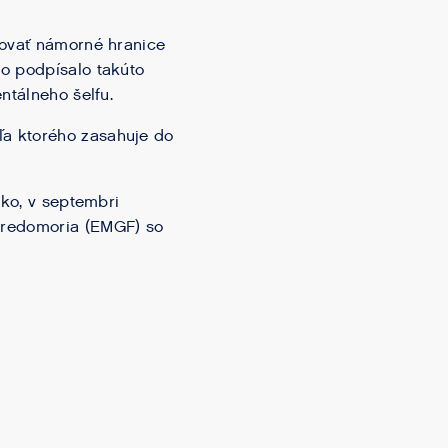
novať námorné hranice
o podpísalo takúto
ntálneho šelfu.
ľa ktorého zasahuje do
sko, v septembri
tredomoria (EMGF) so