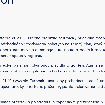
orí
któbra 2020 – Turecko predĺžilo seizmický prieskum troch 
 východného Stredomoria bohatých na zemný plyn, ktorý 
októbra. Informovala o tom agentúra Reuters, podľa ktorej 
aniu napätia v regióne.
ureckého námorníctva budú plavidlá Oruc Reis, Ataman a
skume v oblasti na juhovýchod od gréckeho ostrova Rhodo
 (21. 10.) vyzvalo Európsku úniu, aby prehodnotila colnú ú
čujúci turecký prieskum, pričom vyjadrilo poľutovanie nad 
riakos Mitsotakis po stretnutí s cyperským prezidentom N