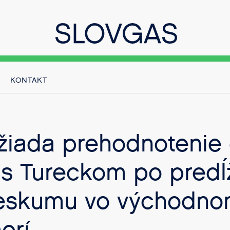
KONTAKT
žiada prehodnotenie 
 s Tureckom po predĺ
ieskumu vo východn