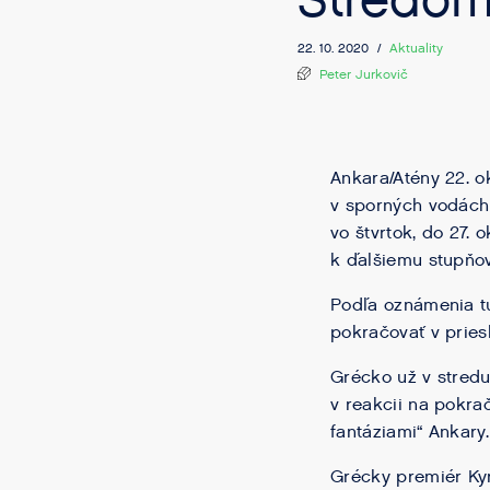
Stredom
22. 10. 2020 /
Aktuality
Peter Jurkovič
Ankara/Atény 22. o
v sporných vodách
vo štvrtok, do 27. 
k ďalšiemu stupňov
Podľa oznámenia t
pokračovať v prie
Grécko už v stredu
v reakcii na pokra
fantáziami“ Ankary.
Grécky premiér Ky