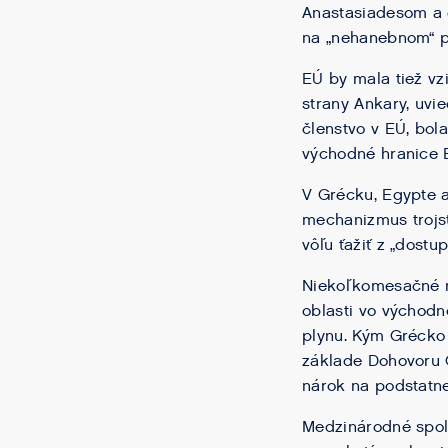
Anastasiadesom a e
na „nehanebnom“ p
EÚ by mala tiež vz
strany Ankary, uvie
členstvo v EÚ, bol
východné hranice E
V Grécku, Egypte a
mechanizmus trojst
vôľu ťažiť z „dost
Niekoľkomesačné n
oblasti vo východ
plynu. Kým Grécko
základe Dohovoru 
nárok na podstatn
Medzinárodné spol