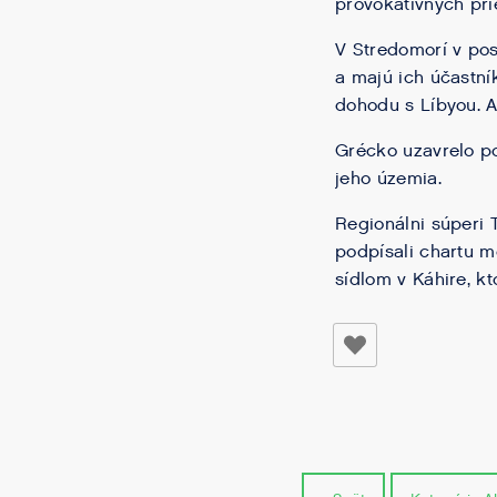
provokatívnych pr
V Stredomorí v pos
a majú ich účastní
dohodu s Líbyou. A
Grécko uzavrelo p
jeho územia.
Regionálni súperi 
podpísali chartu 
sídlom v Káhire, k