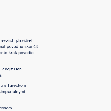
svojich plavidiel
mal pôvodne skončiť
tento krok povedie
 Cengiz Han
s.
niu s Tureckom
„imperiálnymi
icosom