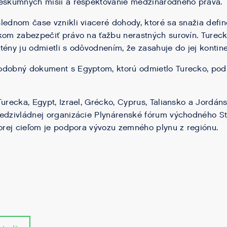
ieskumných misií a rešpektovanie medzinárodného práva.
lednom čase vznikli viaceré dohody, ktoré sa snažia defi
kom zabezpečiť právo na ťažbu nerastných surovín. Tureck
tény ju odmietli s odôvodnením, že zasahuje do jej kontine
odobný dokument s Egyptom, ktorú odmietlo Turecko, pod
Turecka, Egypt, Izrael, Grécko, Cyprus, Taliansko a Jordán
medzivládnej organizácie Plynárenské fórum východného S
torej cieľom je podpora vývozu zemného plynu z regiónu.