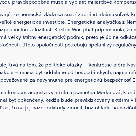
ovodu pravdepodobne musela vyplatiť miliardové kompenzá
evajú, že nemecká vláda sa snaží zabrániť akémukoľvek kro
eľké energetické investície. Energetická analytička z Nem
pečnostné záležitosti Kirsten Westphal pripomenula, že n
á veľký štátny energetický podnik, preto je úplne odkáz
ločností. „Tieto spoločnosti potrebujú spoľahlivý regulačný
alej trvá na tom, že politické otázky – konkrétne aféra Na
eakcie – musia byť oddelené od hospodárskych, najmä inf
ú považované za nevyhnutné pre energetickú bezpečnosť E
sa koncom augusta vyjadrila aj samotná Merkelová, ktorá
mal byť dokončený, keďže bude prevádzkovaný aktérmi v R
 sa, že sa jej názor odvtedy zmenil, bez ohľadu na novičok