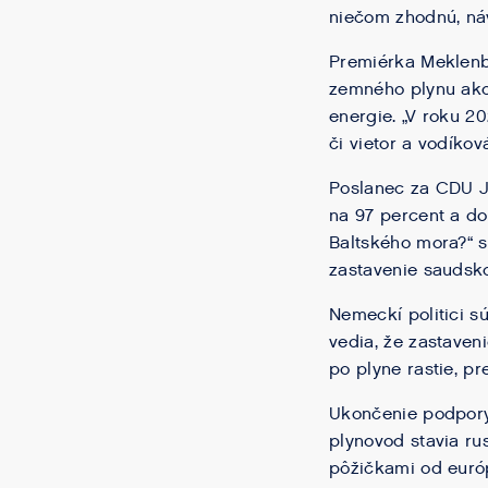
niečom zhodnú, náv
Premiérka Meklen
zemného plynu ako
energie. „V roku 2
či vietor a vodíkov
Poslanec za CDU Je
na 97 percent a do
Baltského mora?“ s
zastavenie saudsk
Nemeckí politici sú
vedia, že zastaven
po plyne rastie, p
Ukončenie podpory 
plynovod stavia ru
pôžičkami od euró