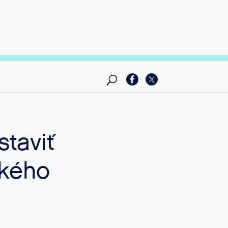
staviť
ckého