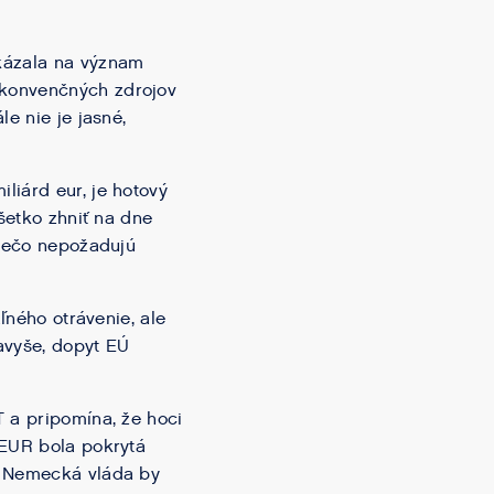
ázala na význam
 konvenčných zdrojov
e nie je jasné,
liárd eur, je hotový
šetko zhniť na dne
prečo nepožadujú
ného otrávenie, ​​ale
avyše, dopyt EÚ
 a pripomína, že hoci
 EUR bola pokrytá
. Nemecká vláda by