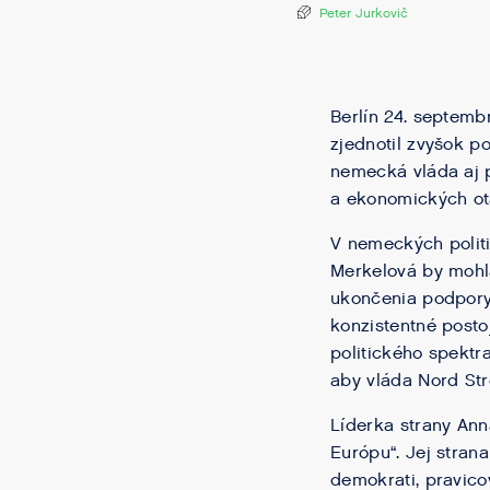
Peter Jurkovič
Berlín 24. septem
zjednotil zvyšok p
nemecká vláda aj p
a ekonomických otá
V nemeckých polit
Merkelová by mohla
ukončenia podpory 
konzistentné posto
politického spektr
aby vláda Nord Str
Líderka strany Ann
Európu“. Jej stran
demokrati, pravico