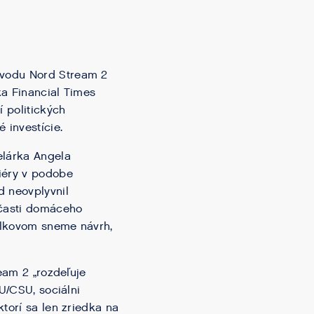
ovodu Nord Stream 2
ka Financial Times
 politických
 investície.
elárka Angela
iéry v podobe
d neovplyvnil
 časti domáceho
polkovom sneme návrh,
eam 2 „rozdeľuje
U/CSU, sociálni
torí sa len zriedka na