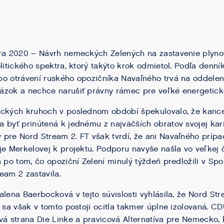
bra 2020 – Návrh nemeckých Zelených na zastavenie plyn
olitického spektra, ktorý takýto krok odmietol. Podľa denní
o otrávení ruského opozičníka Navaľného trvá na oddelení
zok a nechce narušiť právny rámec pre veľké energetické
ických kruhoch v poslednom období špekulovalo, že kanc
 byť prinútená k jednému z najväčších obratov svojej kar
pre Nord Stream 2. FT však tvrdí, že ani Navaľného prípa
je Merkelovej k projektu. Podporu navyše našla vo veľkej
a po tom, čo opoziční Zelení minulý týždeň predložili v S
eam 2 zastavila.
alena Baerbocková v tejto súvislosti vyhlásila, že Nord Str
a sa však v tomto postoji ocitla takmer úplne izolovaná. CD
vá strana Die Linke a pravicová Alternatíva pre Nemecko, k