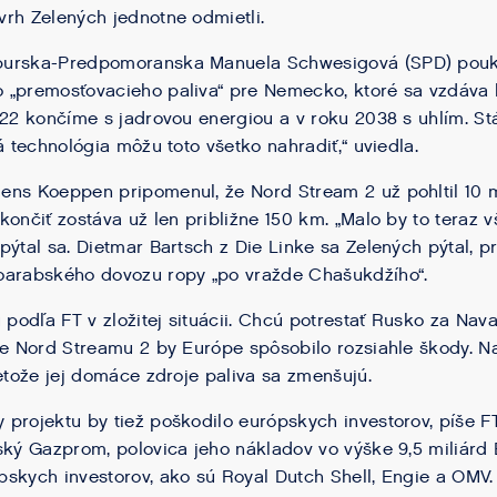
rh Zelených jednotne odmietli.
burska-Predpomoranska Manuela Schwesigová (SPD) pouk
 „premosťovacieho paliva“ pre Nemecko, ktoré sa vzdáva
022 končíme s jadrovou energiou a v roku 2038 s uhlím. Stál
á technológia môžu toto všetko nahradiť,“ uviedla.
ns Koeppen pripomenul, že Nord Stream 2 už pohltil 10 mi
končiť zostáva už len približne 150 km. „Malo by to teraz v
pýtal sa. Dietmar Bartsch z Die Linke sa Zelených pýtal, 
oarabského dovozu ropy „po vražde Chašukdžího“.
 podľa FT v zložitej situácii. Chcú potrestať Rusko za Navaľ
ie Nord Streamu 2 by Európe spôsobilo rozsiahle škody. N
retože jej domáce zdroje paliva sa zmenšujú.
projektu by tiež poškodilo európskych investorov, píše FT
ský Gazprom, polovica jeho nákladov vo výške 9,5 miliárd
pskych investorov, ako sú Royal Dutch Shell, Engie a OMV