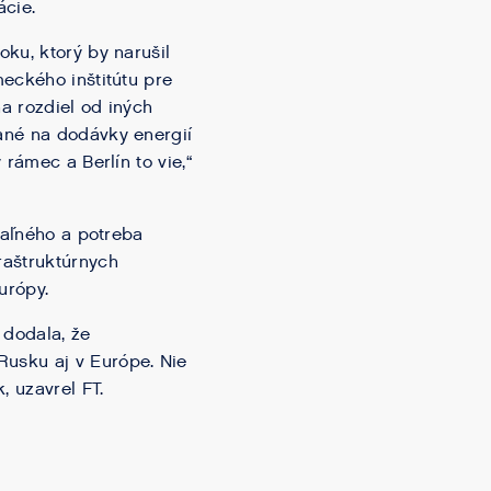
cie.
ku, ktorý by narušil
eckého inštitútu pre
a rozdiel od iných
ané na dodávky energií
 rámec a Berlín to vie,“
vaľného a potreba
raštruktúrnych
urópy.
 dodala, že
usku aj v Európe. Nie
, uzavrel FT.