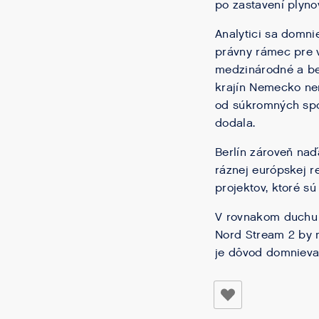
po zastavení plyn
Analytici sa domni
právny rámec pre v
medzinárodné a bez
krajín Nemecko nem
od súkromných ​​spo
dodala.
Berlín zároveň naď
ráznej európskej r
projektov, ktoré s
V rovnakom duchu 
Nord Stream 2 by 
je dôvod domnievať