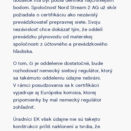
dodávok má byť podľa denníka najcitlivejším
bodom. Spoločnosť Nord Stream 2 AG už skôr
požiadala o certifikáciu ako nezávislý
prevádzkovateľ prepravnej siete. Svoju
nezávislosť chce dokázať tým, že oddelí
prevádzku plynovodu od materskej
spoločnosti z účtovného a prevádzkového
hľadiska.
O tom, či je oddelenie dostatočné, bude
rozhodovať nemecký sieťový regulátor, ktorý
sa takémuto oddeleniu údajne nebráni.
V rámci posudzovania sa k certifikácii
vyjadruje aj Európska komisia, ktorej
pripomienky by mal nemecký regulátor
zohľadniť.
Úradníci EK však údajne nie sú takejto
konštrukcii príliš naklonení a tvrdia, že