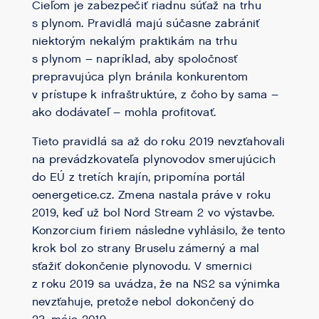
Cieľom je zabezpečiť riadnu súťaž na trhu
s plynom. Pravidlá majú súčasne zabrániť
niektorým nekalým praktikám na trhu
s plynom – napríklad, aby spoločnosť
prepravujúca plyn bránila konkurentom
v prístupe k infraštruktúre, z čoho by sama –
ako dodávateľ – mohla profitovať.
Tieto pravidlá sa až do roku 2019 nevzťahovali
na prevádzkovateľa plynovodov smerujúcich
do EÚ z tretích krajín, pripomína portál
oenergetice.cz. Zmena nastala práve v roku
2019, keď už bol Nord Stream 2 vo výstavbe.
Konzorcium firiem následne vyhlásilo, že tento
krok bol zo strany Bruselu zámerný a mal
sťažiť dokončenie plynovodu. V smernici
z roku 2019 sa uvádza, že na NS2 sa výnimka
nevzťahuje, pretože nebol dokončený do