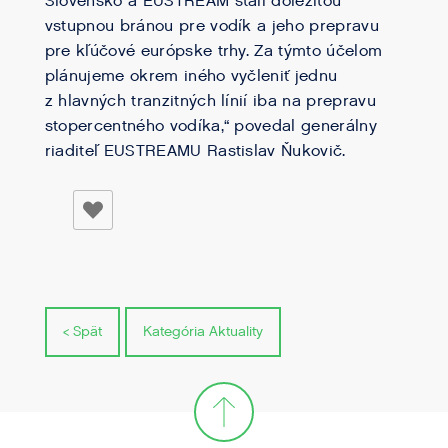
Slovensko a EUSTREAM stali dôležitou
vstupnou bránou pre vodík a jeho prepravu
pre kľúčové európske trhy. Za týmto účelom
plánujeme okrem iného vyčleniť jednu
z hlavných tranzitných línií iba na prepravu
stopercentného vodíka,“ povedal generálny
riaditeľ EUSTREAMU Rastislav Ňukovič.
< Spät
Kategória Aktuality