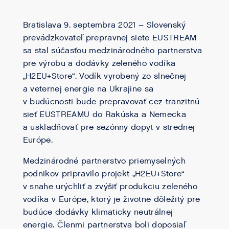
Bratislava 9. septembra 2021 – Slovenský
prevádzkovateľ prepravnej siete EUSTREAM
sa stal súčasťou medzinárodného partnerstva
pre výrobu a dodávky zeleného vodíka
„H2EU+Store“. Vodík vyrobený zo slnečnej
a veternej energie na Ukrajine sa
v budúcnosti bude prepravovať cez tranzitnú
sieť EUSTREAMU do Rakúska a Nemecka
a uskladňovať pre sezónny dopyt v strednej
Európe.
Medzinárodné partnerstvo priemyselných
podnikov pripravilo projekt „H2EU+Store“
v snahe urýchliť a zvýšiť produkciu zeleného
vodíka v Európe, ktorý je životne dôležitý pre
budúce dodávky klimaticky neutrálnej
energie. Členmi partnerstva boli doposiaľ