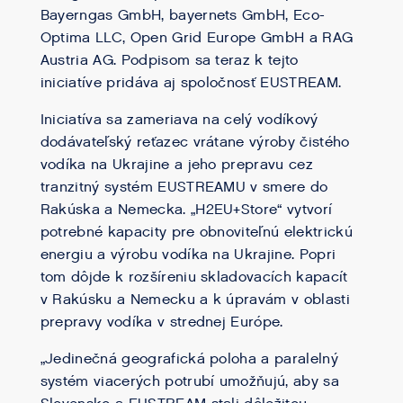
Bayerngas GmbH, bayernets GmbH, Eco-
Optima LLC, Open Grid Europe GmbH a RAG
Austria AG. Podpisom sa teraz k tejto
iniciatíve pridáva aj spoločnosť EUSTREAM.
Iniciatíva sa zameriava na celý vodíkový
dodávateľský reťazec vrátane výroby čistého
vodíka na Ukrajine a jeho prepravu cez
tranzitný systém EUSTREAMU v smere do
Rakúska a Nemecka. „H2EU+Store“ vytvorí
potrebné kapacity pre obnoviteľnú elektrickú
energiu a výrobu vodíka na Ukrajine. Popri
tom dôjde k rozšíreniu skladovacích kapacít
v Rakúsku a Nemecku a k úpravám v oblasti
prepravy vodíka v strednej Európe.
„Jedinečná geografická poloha a paralelný
systém viacerých potrubí umožňujú, aby sa