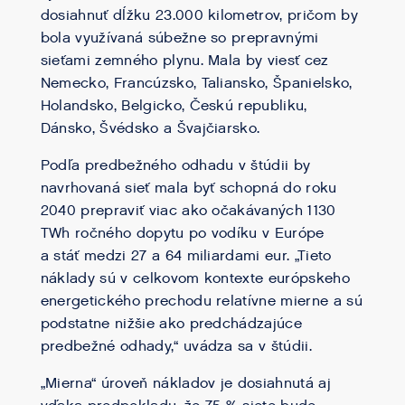
dosiahnuť dĺžku 23.000 kilometrov, pričom by
bola využívaná súbežne so prepravnými
sieťami zemného plynu. Mala by viesť cez
Nemecko, Francúzsko, Taliansko, Španielsko,
Holandsko, Belgicko, Českú republiku,
Dánsko, Švédsko a Švajčiarsko.
Podľa predbežného odhadu v štúdii by
navrhovaná sieť mala byť schopná do roku
2040 prepraviť viac ako očakávaných 1130
TWh ročného dopytu po vodíku v Európe
a stáť medzi 27 a 64 miliardami eur. „Tieto
náklady sú v celkovom kontexte európskeho
energetického prechodu relatívne mierne a sú
podstatne nižšie ako predchádzajúce
predbežné odhady,“ uvádza sa v štúdii.
„Mierna“ úroveň nákladov je dosiahnutá aj