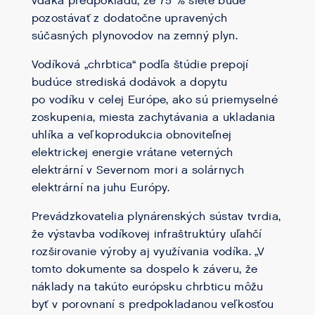
vďaka predpokladu, že 75 % siete bude
pozostávať z dodatočne upravených
súčasných plynovodov na zemný plyn.
Vodíková „chrbtica“ podľa štúdie prepojí
budúce strediská dodávok a dopytu
po vodíku v celej Európe, ako sú priemyselné
zoskupenia, miesta zachytávania a ukladania
uhlíka a veľkoprodukcia obnoviteľnej
elektrickej energie vrátane veterných
elektrární v Severnom mori a solárnych
elektrární na juhu Európy.
Prevádzkovatelia plynárenských sústav tvrdia,
že výstavba vodíkovej infraštruktúry uľahčí
rozširovanie výroby aj využívania vodíka. „V
tomto dokumente sa dospelo k záveru, že
náklady na takúto európsku chrbticu môžu
byť v porovnaní s predpokladanou veľkosťou