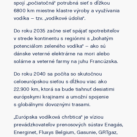
spojí „počiatočná“ potrubná sieť s dĺžkou
6800 km miestne klastre výroby a využívania
vodíka – tzv. „vodíkové údolia“.
Do roku 2035 začne sieť spájať spotrebiteľov
v strede kontinentu s regiónmi s „bohatým
potenciálom zeleného vodíka“ – ako sú
dánske veterné elektrárne na mori alebo
solárne a veterné farmy na juhu Francúzska.
Do roku 2040 sa počíta so skutočnou
celoeurópskou sieťou s dĺžkou viac ako
22.900 km, ktorá sa bude tiahnuť desiatimi
európskymi krajinami a umožní spojenie
s globálnymi dovoznými trasami.
„Európska vodíková chrbtica“ je víziou
prevádzkovateľov prenosových sústav Enagás,
Energinet, Fluxys Belgium, Gasunie, GRTgaz,