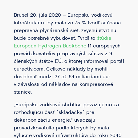
Brusel 20. júla 2020 – Európsku vodíkovú
infraštruktúru by mala zo 75 % tvoriť súčasná
prepravná plynárenská sieť, zvyšnú štvrtinu
bude potrebné vybudovať. Tvrdí to
štúdia
European Hydrogen Backbone
11 európskych
prevádzkovateľov prepravných sústav z 9
členských štátov EÚ, o ktorej informoval portál
euractiv.com. Celkové náklady by mohli
dosiahnuť medzi 27 až 64 miliardami eur
v závislosti od nákladov na kompresorové
stanice.
„Európsku vodíkovú chrbticu považujeme za
rozhodujúcu časť ´skladačky´ pre
dekarbonizáciu energie,“ uvádzajú
prevádzkovatelia podľa ktorých by mala
výlučne vodíková infraštruktúra do roku 2040