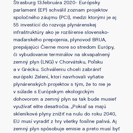
Štrasburg 13.februára 2020- Európsky
parlament (EP) schválil zoznam projektov
spoločného záujmu (PCI), medzi ktorými je aj
55 investícií do rozvoja plynárenskej
infraštruktúry ako je rozšírenie slovensko-
maďarského prepojenia, plynovod BRUA,
prepájajúci Čierne more so stredom Európy,
či vybudovanie terminálov na skvapalnený
zemný plyn (LNG) v Chorvátsku, Poľsku
a v Grécku. Schváleniu chceli zabrániť
európski Zelení, ktorí navrhovali vyňatie
plynárenských projektov s tým, že to nie je
v súlade s Európskym ekologickým
dohovorom a zemný plyn sa tak bude musieť
využívať ešte desaťročia. „Pokiaľ sa majú
skleníkové plyny znížiť na nulu do roku 2040,
EU musí vyradiť z hry všetky fosílne palivá. Aj
zemný plyn spôsobuje emisie a preto musí byť