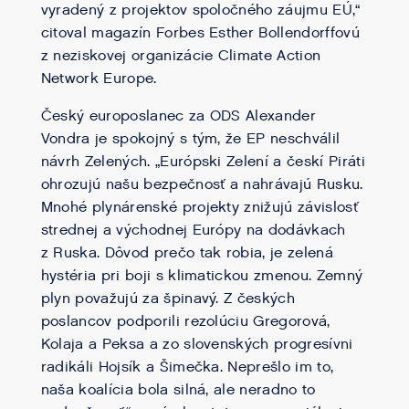
vyradený z projektov spoločného záujmu EÚ,“
citoval magazín Forbes Esther Bollendorffovú
z neziskovej organizácie Climate Action
Network Europe.
Český europoslanec za ODS Alexander
Vondra je spokojný s tým, že EP neschválil
návrh Zelených. „Európski Zelení a českí Piráti
ohrozujú našu bezpečnosť a nahrávajú Rusku.
Mnohé plynárenské projekty znižujú závislosť
strednej a východnej Európy na dodávkach
z Ruska. Dôvod prečo tak robia, je zelená
hystéria pri boji s klimatickou zmenou. Zemný
plyn považujú za špinavý. Z českých
poslancov podporili rezolúciu Gregorová,
Kolaja a Peksa a zo slovenských progresívni
radikáli Hojsík a Šimečka. Neprešlo im to,
naša koalícia bola silná, ale neradno to