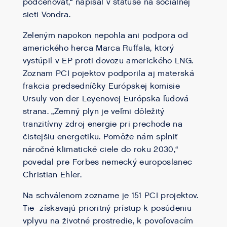
podceňovať,“ napísal v statuse na sociálnej
sieti Vondra.
Zeleným napokon nepohla ani podpora od
amerického herca Marca Ruffala, ktorý
vystúpil v EP proti dovozu amerického LNG.
Zoznam PCI pojektov podporila aj materská
frakcia predsedníčky Európskej komisie
Ursuly von der Leyenovej Európska ľudová
strana. „Zemný plyn je veľmi dôležitý
tranzitívny zdroj energie pri prechode na
čistejšiu energetiku. Pomôže nám splniť
náročné klimatické ciele do roku 2030,“
povedal pre Forbes nemecký europoslanec
Christian Ehler.
Na schválenom zozname je 151 PCI projektov.
Tie získavajú prioritný prístup k posúdeniu
vplyvu na životné prostredie, k povoľovacím