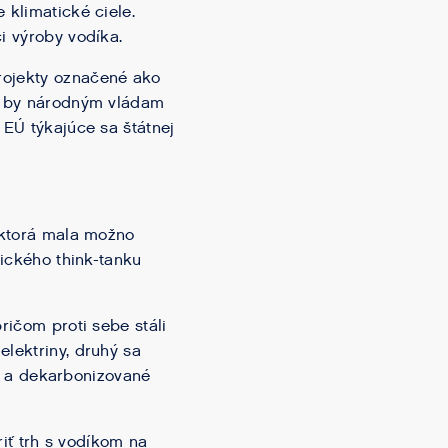
 klimatické ciele.
i výroby vodíka.
rojekty označené ako
rá by národným vládam
 EÚ týkajúce sa štátnej
, ktorá mala možno
tického think-tanku
ričom proti sebe stáli
elektriny, druhý sa
iku a dekarbonizované
riť trh s vodíkom na