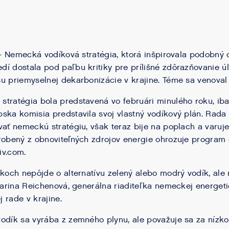
1 – Nemecká vodíková stratégia, ktorá inšpirovala podobný
í dostala pod paľbu kritiky pre prílišné zdôrazňovanie ú
u priemyselnej dekarbonizácie v krajine. Téme sa venoval 
tratégia bola predstavená vo februári minulého roku, ib
ska komisia predstavila svoj vlastný vodíkový plán. Rada 
vať nemeckú stratégiu, však teraz bije na poplach a varuj
robený z obnoviteľných zdrojov energie ohrozuje program
iv.com.
okoch nepôjde o alternatívu zelený alebo modrý vodík, ale
tharina Reichenová, generálna riaditeľka nemeckej energeti
 rade v krajine.
odík sa vyrába z zemného plynu, ale považuje sa za nízko