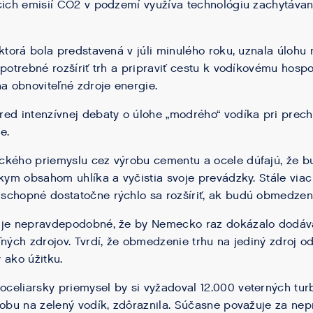
cich emisií CO2 v podzemí využíva technológiu zachytávan
 ktorá bola predstavená v júli minulého roku, uznala úloh
 potrebné rozšíriť trh a pripraviť cestu k vodíkovému hosp
na obnoviteľné zdroje energie.
ed intenzívnej debaty o úlohe „modrého“ vodíka pri prec
e.
ckého priemyslu cez výrobu cementu a ocele dúfajú, že b
zkym obsahom uhlíka a vyčistia svoje prevádzky. Stále viac 
chopné dostatočne rýchlo sa rozšíriť, ak budú obmedzené
 je nepravdepodobné, že by Nemecko raz dokázalo dodáva
ľných zdrojov. Tvrdí, že obmedzenie trhu na jediný zdroj 
 ako úžitku.
eliarsky priemysel by si vyžadoval 12.000 veterných turb
robu na zelený vodík, zdôraznila. Súčasne považuje za n