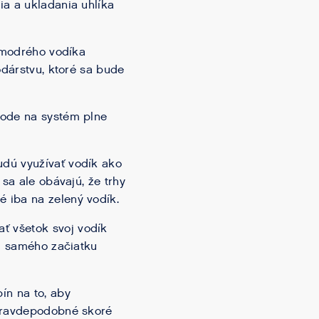
ia a ukladania uhlíka
u modrého vodíka
odárstvu, ktoré sa bude
hode na systém plne
udú využívať vodík ako
sa ale obávajú, že trhy
 iba na zelený vodík.
ť všetok svoj vodík
od samého začiatku
ín na to, aby
epravdepodobné skoré