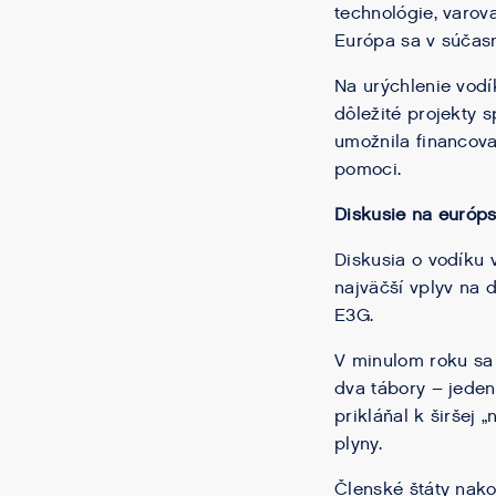
technológie, varov
Európa sa v súčasn
Na urýchlenie vod
dôležité projekty 
umožnila financova
pomoci.
Diskusie na európs
Diskusia o vodíku 
najväčší vplyv na d
E3G.
V minulom roku sa č
dva tábory – jeden
prikláňal k širšej 
plyny.
Členské štáty nakon