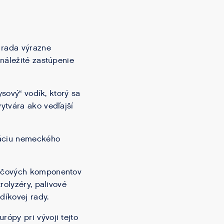
 rada výrazne
náležité zastúpenie
ysový“ vodík, ktorý sa
ytvára ako vedľajší
záciu nemeckého
ľúčových komponentov
rolyzéry, palivové
díkovej rady.
ópy pri vývoji tejto