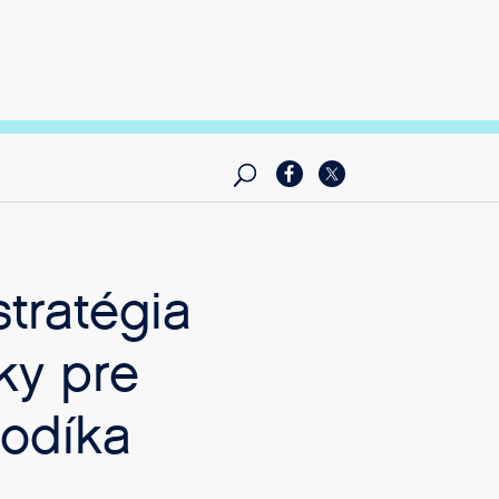
tratégia
ky pre
vodíka