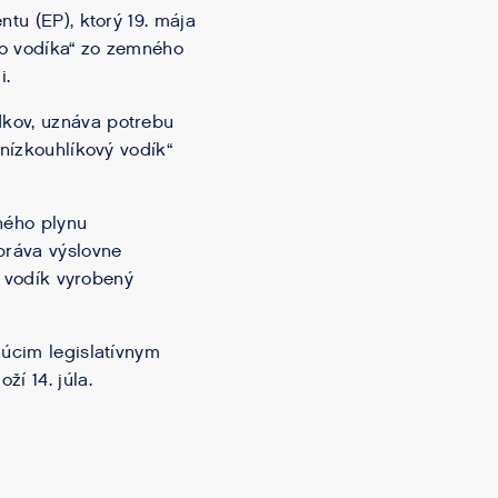
tu (EP), ktorý 19. mája
ého vodíka“ zo zemného
i.
dkov, uznáva potrebu
„nízkouhlíkový vodík“
ného plynu
práva výslovne
j vodík vyrobený
dúcim legislatívnym
í 14. júla.