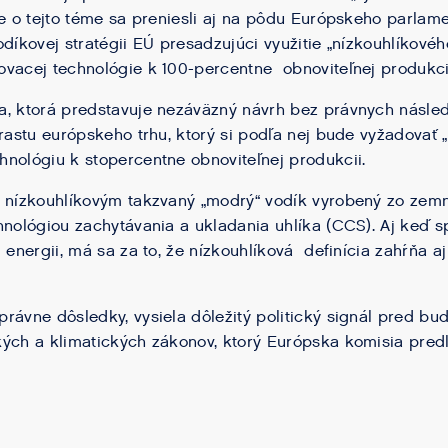
ie o tejto téme sa preniesli aj na pôdu Európskeho parlamen
odíkovej stratégii EÚ presadzujúci využitie „nízkouhlíkov
vacej technológie k 100-percentne obnoviteľnej produkci
a, ktorá predstavuje nezáväzný návrh bez právnych násle
 rastu európskeho trhu, ktorý si podľa nej bude vyžadovať 
nológiu k stopercentne obnoviteľnej produkcii.
e nízkouhlíkovým takzvaný „modrý“ vodík vyrobený zo zem
hnológiou zachytávania a ukladania uhlíka (CCS). Aj keď s
 energii, má sa za to, že nízkouhlíková definícia zahŕňa a
rávne dôsledky, vysiela dôležitý politický signál pred bu
ých a klimatických zákonov, ktorý Európska komisia predlož