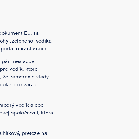
 dokument EÚ, sa
lohy „zeleného“ vodíka
portál euractiv.com.
a pár mesiacov
pre vodík, ktorej
e, že zameranie vlády
 dekarbonizácie
 modrý vodík alebo
ckej spoločnosti, ktorá
uhlíkový, pretože na