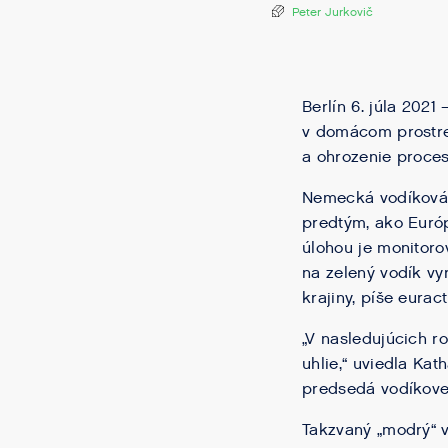
Peter Jurkovič
Berlín 6. júla 202
v domácom prostred
a ohrozenie proces
Nemecká vodíková s
predtým, ako Európ
úlohou je monitoro
na zelený vodík vy
krajiny, píše euract
„V nasledujúcich r
uhlie,“ uviedla Ka
predsedá vodíkovej
Takzvaný „modrý“ v