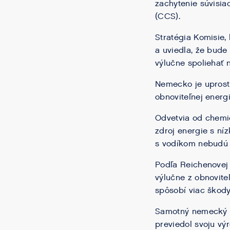
zachytenie súvisia
(CCS).
Stratégia Komisie,
a uviedla, že bude
výlučne spoliehať 
Nemecko je uprostr
obnoviteľnej energi
Odvetvia od chemi
zdroj energie s ní
s vodíkom nebudú s
Podľa Reichenovej
výlučne z obnovite
spôsobí viac škody
Samotný nemecký oc
previedol svoju vý