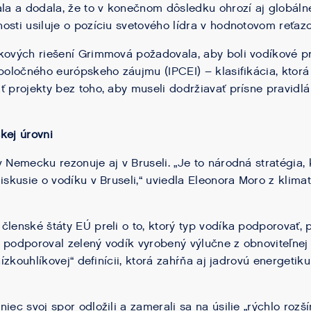
ala a dodala, že to v konečnom dôsledku ohrozí aj globálne
osti usiluje o pozíciu svetového lídra v hodnotovom reťazc
íkových riešení Grimmová požadovala, aby boli vodíkové p
spoločného európskeho záujmu (IPCEI) – klasifikácia, kto
ť projekty bez toho, aby museli dodržiavať prísne pravidlá
kej úrovni
v Nemecku rezonuje aj v Bruseli. „Je to národná stratégia
iskusie o vodíku v Bruseli,“ uviedla Eleonora Moro z klima
lenské štáty EÚ preli o to, ktorý typ vodíka podporovať, p
 podporoval zelený vodík vyrobený výlučne z obnoviteľnej 
„nízkouhlíkovej“ definícii, ktorá zahŕňa aj jadrovú energet
iec svoj spor odložili a zamerali sa na úsilie „rýchlo rozší