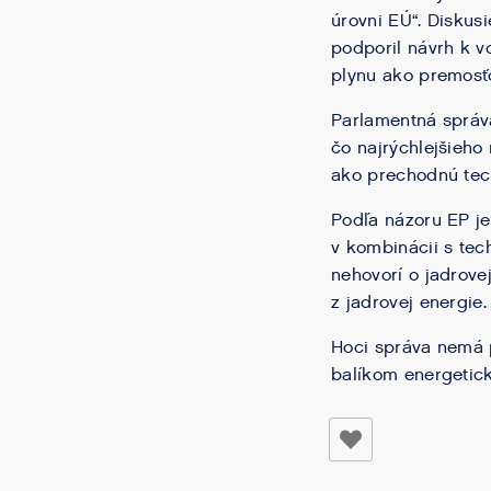
úrovni EÚ“. Diskus
podporil návrh k v
plynu ako premosťo
Parlamentná správ
čo najrýchlejšieho
ako prechodnú tech
Podľa názoru EP j
v kombinácii s tec
nehovorí o jadrovej
z jadrovej energie.
Hoci správa nemá p
balíkom energetick