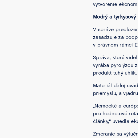
vytvorenie ekonomi
Modrý a tyrkysový 
V správe predložen
zasadzuje za podpo
v právnom rámci E
Správa, ktorú videl
vyrába pyrolýzou z
produkt tuhý uhlík.
Materiál ďalej uv
priemyslu, a vjadr
„Nemecké a európs
pre hodnotové reťa
články,“ uviedla e
Zmeranie sa výlučn