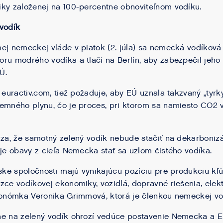
ky založenej na 100-percentne obnoviteľnom vodíku.
vodík
ej nemeckej vláde v piatok (2. júla) sa nemecká vodíková
ru modrého vodíka a tlačí na Berlín, aby zabezpečil jeho 
Ú.
 euractiv.com, tiež požaduje, aby EÚ uznala takzvaný „tyrk
emného plynu, čo je proces, pri ktorom sa namiesto CO2 v
ádza, že samotný zelený vodík nebude stačiť na dekarboni
uje obavy z cieľa Nemecka stať sa uzlom čistého vodíka.
ke spoločnosti majú vynikajúcu pozíciu pre produkciu k
zce vodíkovej ekonomiky, vozidlá, dopravné riešenia, elekt
konómka Veronika Grimmová, ktorá je členkou nemeckej vo
e na zelený vodík ohrozí vedúce postavenie Nemecka a Eur