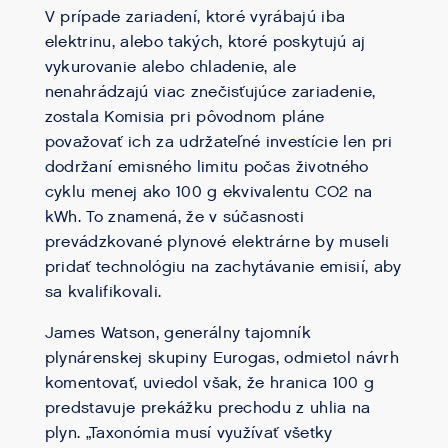
V prípade zariadení, ktoré vyrábajú iba
elektrinu, alebo takých, ktoré poskytujú aj
vykurovanie alebo chladenie, ale
nenahrádzajú viac znečisťujúce zariadenie,
zostala Komisia pri pôvodnom pláne
považovať ich za udržateľné investície len pri
dodržaní emisného limitu počas životného
cyklu menej ako 100 g ekvivalentu CO2 na
kWh. To znamená, že v súčasnosti
prevádzkované plynové elektrárne by museli
pridať technológiu na zachytávanie emisií, aby
sa kvalifikovali.
James Watson, generálny tajomník
plynárenskej skupiny Eurogas, odmietol návrh
komentovať, uviedol však, že hranica 100 g
predstavuje prekážku prechodu z uhlia na
plyn. „Taxonómia musí využívať všetky