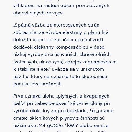
vzhľadom na rastúci objem prerušovaných
obnoviteľných zdrojov.
„Spätná väzba zainteresovaných strán
zdôraznila, že výroba elektriny z plynu hrá
dôležitú úlohu pri zaručení spoľahlivosti
dodávok elektriny kompenzáciou v čase
nízkej výroby prerušovaných obnoviteľných
(veterných, slnečných) zdrojov a prispievaním
k stabilite siete,“ uvádza sa v uniknutom
návrhu, ktorý na uznanie tejto skutočnosti
ponúka dve možnosti.
Prvá uznáva úlohu „plynných a kvapalných
palív“ pri zabezpečovaní záložnej úlohy pri
výrobe elektriny za predpokladu, že „priame
emisie skleníkových plynov z činnosti sú
nižšie ako 244 gCO2e / kWh“ alebo emisie