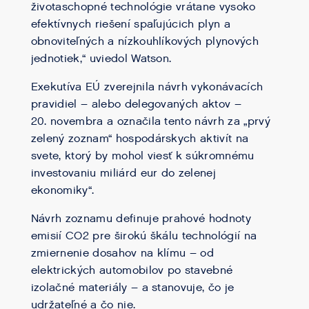
životaschopné technológie vrátane vysoko
efektívnych riešení spaľujúcich plyn a
obnoviteľných a nízkouhlíkových plynových
jednotiek,“ uviedol Watson.
Exekutíva EÚ zverejnila návrh vykonávacích
pravidiel – alebo delegovaných aktov –
20. novembra a označila tento návrh za „prvý
zelený zoznam“ hospodárskych aktivít na
svete, ktorý by mohol viesť k súkromnému
investovaniu miliárd eur do zelenej
ekonomiky“.
Návrh zoznamu definuje prahové hodnoty
emisií CO2 pre širokú škálu technológií na
zmiernenie dosahov na klímu – od
elektrických automobilov po stavebné
izolačné materiály – a stanovuje, čo je
udržateľné a čo nie.