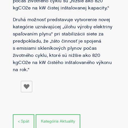
počas životného cyklu sú „nižšie ako 820
kgCO2e na kW čistej inštalovanej kapacity.“
Druhá možnosť predstavuje vytvorenie novej
kategórie uznávajúcej „úlohu výroby elektriny
spaľovaním plynu“ pri stabilizácii siete za
predpokladu, že „táto činnosť je spojená
s emisiami skleníkových plynov počas
životného cyklu, ktoré sú nižšie ako 820
kgCO2e na kW čistého inštalovaného výkonu
na rok.“
< Spät
Kategória Aktuality