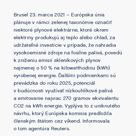
Brusel 23. marca 2021 – Európska únia
plánuje v rámci zelenej taxonómie označiť
niektoré plynové elektrárne, ktoré okrem
elektriny produkujú aj teplo alebo chlad, za
udržateľné investície v prípade, že nahradia
vysokoemisné zdroje na fosílne palivá, povedú
k zníženiu emisií skleníkových plynov
najmenej o 50 % na kilowatthodinu (kWh)
vyrobenej energie. Ďalšími podmienkami sú
prevádzka do roku 2025, potenciál
v budúcnosti využívať nízkouhlíkové palivá
a emitovanie najviac 270 gramov ekvivalentu
CO2 na kWh energie. Vyplýva to z uniknutého
návrhu, ktorý Európska komisia predložila
členským štátom cez víkend. Informovala
o tom agentúra Reuters.