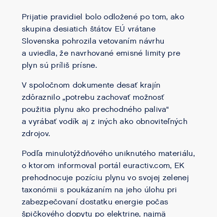
Prijatie pravidiel bolo odložené po tom, ako
skupina desiatich štátov EÚ vrátane
Slovenska pohrozila vetovaním návrhu
a uviedla, že navrhované emisné limity pre
plyn sú príliš prísne.
V spoločnom dokumente desať krajín
zdôraznilo „potrebu zachovať možnosť
použitia plynu ako prechodného paliva“
a vyrábať vodík aj z iných ako obnoviteľných
zdrojov.
Podľa minulotýždňového uniknutého materiálu,
o ktorom informoval portál euractiv.com, EK
prehodnocuje pozíciu plynu vo svojej zelenej
taxonómii s poukázaním na jeho úlohu pri
zabezpečovaní dostatku energie počas
špičkového dopytu po elektrine, najmä