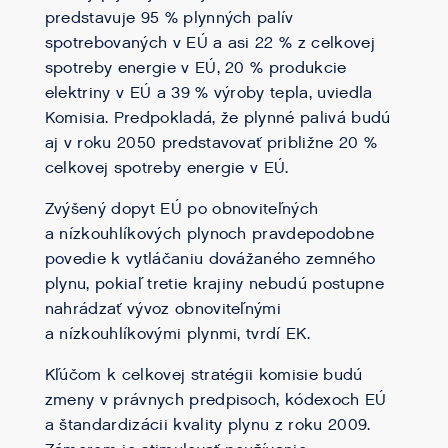
predstavuje 95 % plynných palív
spotrebovaných v EÚ a asi 22 % z celkovej
spotreby energie v EÚ, 20 % produkcie
elektriny v EÚ a 39 % výroby tepla, uviedla
Komisia. Predpokladá, že plynné palivá budú
aj v roku 2050 predstavovať približne 20 %
celkovej spotreby energie v EÚ.
Zvýšený dopyt EÚ po obnoviteľných
a nízkouhlíkových plynoch pravdepodobne
povedie k vytláčaniu dovážaného zemného
plynu, pokiaľ tretie krajiny nebudú postupne
nahrádzať vývoz obnoviteľnými
a nízkouhlíkovými plynmi, tvrdí EK.
Kľúčom k celkovej stratégii komisie budú
zmeny v právnych predpisoch, kódexoch EÚ
a štandardizácii kvality plynu z roku 2009.