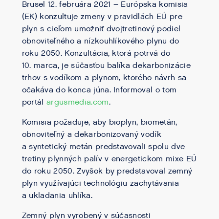
Brusel 12. februára 2021 – Európska komisia
(EK) konzultuje zmeny v pravidlách EÚ pre
plyn s cieľom umožniť dvojtretinový podiel
obnoviteľného a nízkouhlíkového plynu do
roku 2050. Konzultácia, ktorá potrvá do
10. marca, je súčasťou balíka dekarbonizácie
trhov s vodíkom a plynom, ktorého návrh sa
očakáva do konca júna. Informoval o tom
portál
argusmedia.com
.
Komisia požaduje, aby bioplyn, biometán,
obnoviteľný a dekarbonizovaný vodík
a syntetický metán predstavovali spolu dve
tretiny plynných palív v energetickom mixe EÚ
do roku 2050. Zvyšok by predstavoval zemný
plyn využívajúci technológiu zachytávania
a ukladania uhlíka.
Zemný plyn vyrobený v súčasnosti