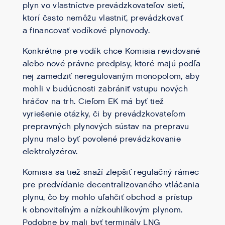
plyn vo vlastníctve prevádzkovateľov sietí,
ktorí často nemôžu vlastniť, prevádzkovať
a financovať vodíkové plynovody.
Konkrétne pre vodík chce Komisia revidované
alebo nové právne predpisy, ktoré majú podľa
nej zamedziť neregulovaným monopolom, aby
mohli v budúcnosti zabrániť vstupu nových
hráčov na trh. Cieľom EK má byť tiež
vyriešenie otázky, či by prevádzkovateľom
prepravných plynových sústav na prepravu
plynu malo byť povolené prevádzkovanie
elektrolyzérov.
Komisia sa tiež snaží zlepšiť regulačný rámec
pre predvídanie decentralizovaného vtláčania
plynu, čo by mohlo uľahčiť obchod a prístup
k obnoviteľným a nízkouhlíkovým plynom.
Podobne by mali byť terminály LNG