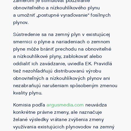
Zámerom je stimulovať používanie
obnoviteľného a nízkouhlíkového plynu
a umožniť „postupné vyraďovanie“ fosílnych
plynov.
Sústredenie sa na zemný plyn v existujúcej
smernici o plyne a nariadeniach o zemnom
plyne môže brániť prechodu na obnoviteľné
a nízkouhlíkové plyny, zablokovať alebo
oddialiť ich zavádzanie, uviedla EK. Pravidlá
tiež nezohľadňujú distribuovanú výrobu
obnoviteľných a nízkouhlíkových plynov ani
nezabraňujú narušeniam spôsobeným zmenou
kvality plynu.
Komisia podľa
argusmedia.com
neuvádza
konkrétne právne zmeny, ale naznačuje
želané výsledky vrátane zvýšenia zmeny
využívania existujúcich plynovodov na zemný