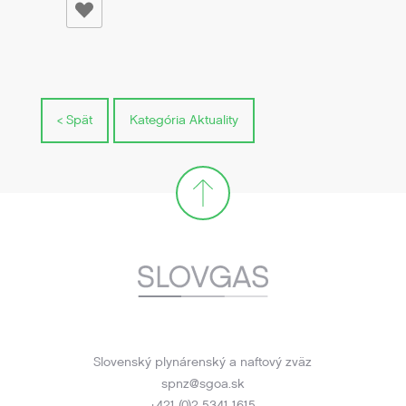
< Spät
Kategória Aktuality
Slovenský plynárenský a naftový zväz
spnz@sgoa.sk
+421 (0)2 5341 1615