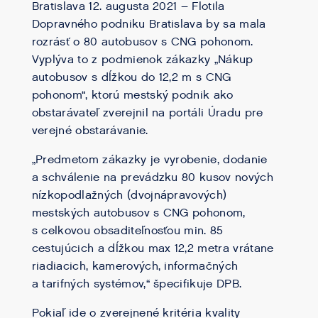
Bratislava 12. augusta 2021 – Flotila
Dopravného podniku Bratislava by sa mala
rozrásť o 80 autobusov s CNG pohonom.
Vyplýva to z podmienok zákazky „Nákup
autobusov s dĺžkou do 12,2 m s CNG
pohonom“, ktorú mestský podnik ako
obstarávateľ zverejnil na portáli Úradu pre
verejné obstarávanie.
„Predmetom zákazky je vyrobenie, dodanie
a schválenie na prevádzku 80 kusov nových
nízkopodlažných (dvojnápravových)
mestských autobusov s CNG pohonom,
s celkovou obsaditeľnosťou min. 85
cestujúcich a dĺžkou max 12,2 metra vrátane
riadiacich, kamerových, informačných
a tarifných systémov,“ špecifikuje DPB.
Pokiaľ ide o zverejnené kritéria kvality