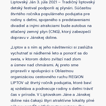
Liptovský Ján 3. júla 2021 – Tradičný liptovský
detský festival podporili aj plynári. Súčasťou
štvrtého ročníka populárneho podujatia pre
rodiny s deťmi, spojeného s predstaveniami
divadiel a inými atrakciami bude autobus na
stlačený zemný plyn (CNG), ktorý zabezpečí
dopravu v Jánskej doline.
„Liptov a s ním aj jeho návštevníci si zaslúžia
vychutnať si nádherné leto a ponoriť sa do
sveta, v ktorom dobro zvíťazí nad zlom
a úsmev nad chmárami. Aj preto sme
pripravili v spolupráci s Oblastnou
organizáciou cestovného ruchu REGION
LIPTOV už štvrtý ročník podujatia, ktoré baví
aj vzdeláva a podnecuje rodiny s deťmi tráviť
čas v prírode. V Liptovskom Jáne a Jánskej
doline nás čakajú štyri atraktívne lokality plné