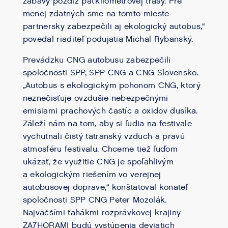
zábavy pozdĺž päťkilometrovej trasy. Pre
menej zdatných sme na tomto mieste
partnersky zabezpečili aj ekologický autobus,“
povedal riaditeľ podujatia Michal Rybanský.
Prevádzku CNG autobusu zabezpečili
spoločnosti SPP, SPP CNG a CNG Slovensko.
„
Autobus s ekologickým pohonom CNG, ktorý
neznečisťuje ovzdušie nebezpečnými
emisiami prachových častíc a oxidov dusíka.
Záleží nám na tom, aby si ľudia na festivale
vychutnali čistý tatranský vzduch a pravú
atmosféru festivalu. Chceme tiež ľuďom
ukázať, že využitie CNG je spoľahlivým
a ekologickým riešením vo verejnej
autobusovej doprave,“ konštatoval konateľ
spoločnosti SPP CNG Peter Mozolák.
Najväčšími ťahákmi rozprávkovej krajiny
ZA7HORAMI budú vystúpenia deviatich