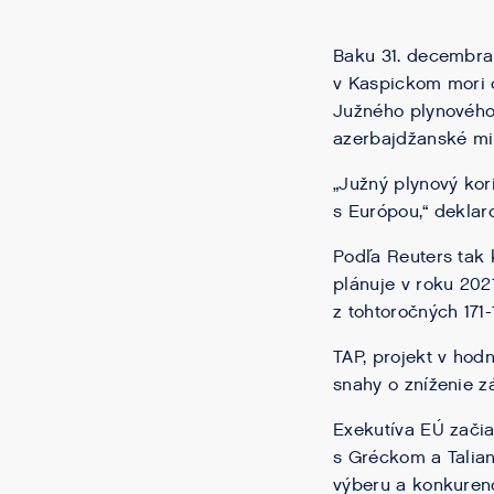
Baku 31. decembra
v Kaspickom mori 
Južného plynového 
azerbajdžanské min
„Južný plynový kor
s Európou,“ deklaro
Podľa Reuters tak 
plánuje v roku 202
z tohtoročných 171-
TAP, projekt v hod
snahy o zníženie zá
Exekutíva EÚ začia
s Gréckom a Talian
výberu a konkurenc