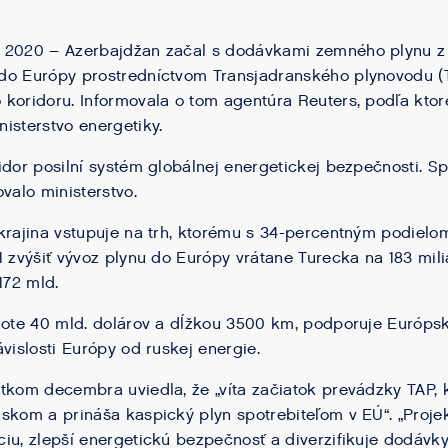
 2020 – Azerbajdžan začal s dodávkami zemného plynu z 
do Európy prostredníctvom Transjadranského plynovodu (TA
koridoru. Informovala o tom agentúra Reuters, podľa ktorej
isterstvo energetiky.
idor posilní systém globálnej energetickej bezpečnosti. Sp
valo ministerstvo.
krajina vstupuje na trh, ktorému s 34-percentným podielo
1 zvýšiť vývoz plynu do Európy vrátane Turecka na 183 mil
172 mld.
note 40 mld. dolárov a dĺžkou 3500 km, podporuje Európs
vislosti Európy od ruskej energie.
tkom decembra uviedla, že „víta začiatok prevádzky TAP, 
skom a prináša kaspický plyn spotrebiteľom v EÚ“. „Projek
iu, zlepší energetickú bezpečnosť a diverzifikuje dodávk