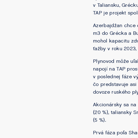
v Taliansku, Gréck
TAP je projekt spo
Azerbajdžan chce d
m3 do Grécka a Bul
mohol kapacitu zd
ťažby v roku 2023,
Plynovod môže uľah
napojí na TAP pros
v poslednej fáze v
čo predstavuje asi
dovoze ruského pl
Akcionársky sa na 
(20 %), taliansky 
(5 %).
Prvá fáza poľa Sha