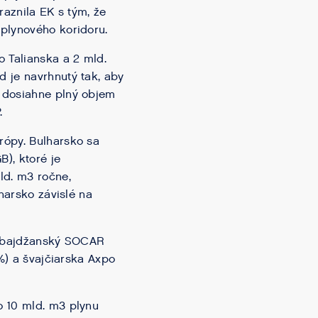
raznila EK s tým, že
plynového koridoru.
 Talianska a 2 mld.
 je navrhnutý tak, aby
z dosiahne plný objem
.
rópy. Bulharsko sa
), ktoré je
ld. m3 ročne,
harsko závislé na
zerbajdžanský SOCAR
 %) a švajčiarska Axpo
o 10 mld. m3 plynu