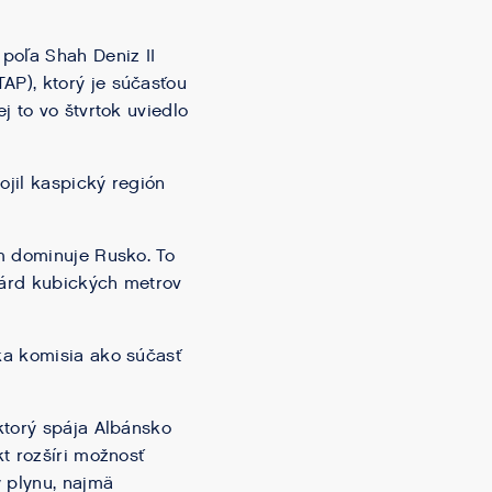
poľa Shah Deniz II
P), ktorý je súčasťou
 to vo štvrtok uviedlo
ojil kaspický región
m dominuje Rusko. To
iárd kubických metrov
ka komisia ako súčasť
ktorý spája Albánsko
t rozšíri možnosť
y plynu, najmä