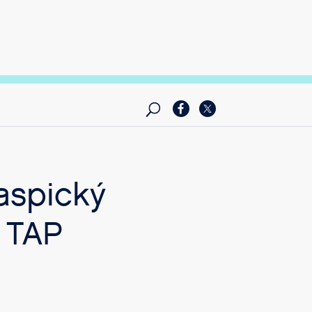
aspický
 TAP