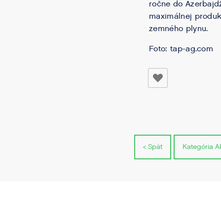
ročne do Azerbajdž
maximálnej produkc
zemného plynu.
Foto: tap-ag.com
< Spät
Kategória Ak