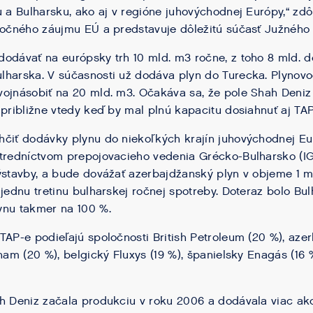
u a Bulharsku, ako aj v regióne juhovýchodnej Európy,“ zdô
ločného záujmu EÚ a predstavuje dôležitú súčasť Južného 
odávať na európsky trh 10 mld. m3 ročne, z toho 8 mld. do
harska. V súčasnosti už dodáva plyn do Turecka. Plynovod
vojnásobiť na 20 mld. m3. Očakáva sa, že pole Shah Deni
 približne vtedy keď by mal plnú kapacitu dosiahnuť aj TAP
čiť dodávky plynu do niekoľkých krajín juhovýchodnej Eu
tredníctvom prepojovacieho vedenia Grécko-Bulharsko (IGB
ýstavby, a bude dovážať azerbajdžanský plyn v objeme 1 m
 jednu tretinu bulharskej ročnej spotreby. Doteraz bolo Bul
ynu takmer na 100 %.
TAP-e podieľajú spoločnosti British Petroleum (20 %), a
Snam (20 %), belgický Fluxys (19 %), španielsky Enagás (16
h Deniz začala produkciu v roku 2006 a dodávala viac ak