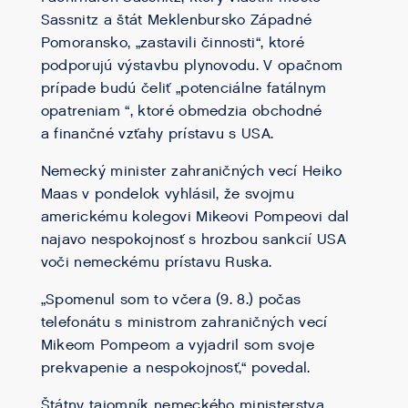
Sassnitz a štát Meklenbursko Západné
Pomoransko, „zastavili činnosti“, ktoré
podporujú výstavbu plynovodu. V opačnom
prípade budú čeliť „potenciálne fatálnym
opatreniam “, ktoré obmedzia obchodné
a finančné vzťahy prístavu s USA.
Nemecký minister zahraničných vecí Heiko
Maas v pondelok vyhlásil, že svojmu
americkému kolegovi Mikeovi Pompeovi dal
najavo nespokojnosť s hrozbou sankcií USA
voči nemeckému prístavu Ruska.
„Spomenul som to včera (9. 8.) počas
telefonátu s ministrom zahraničných vecí
Mikeom Pompeom a vyjadril som svoje
prekvapenie a nespokojnosť,“ povedal.
Štátny tajomník nemeckého ministerstva