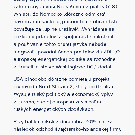
zahraničných vecí Niels Annen v piatok (7. 8.)
vyhlásil, že Nemecko „dôrazne odmieta“
navrhované sankcie, pričom tón a obsah listu
považuje za „úplne urážlivé“. „Vyhrážanie sa
blízkemu priateľovi a spojencovi sankciami
a používanie tohto druhu jazyka nebude
fungovať,“ povedal Annen pre televíziu ZDF. „O
európskej energetickej politike sa rozhodne
v Bruseli, a nie vo Washingtone DC,“ dodal.
USA dlhodobo dôrazne odmietajú projekt
plynovodu Nord Stream 2, ktorý podľa nich
zvyšuje ruský politický a ekonomický vplyv
v Európe, ako aj európsku závislosť na
ruských energetických dodávkach.
Prvý balík sankcií z decembra 2019 mal za
následok odchod švajčiarsko-holandskej firmy