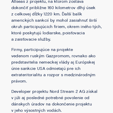
Allseas z projektu, na ktorom zostáva
dokončiť približne 160 kilometrov dlhý úsek
z celkovej dĺžky 1220 km. Ďalší balík
amerických sankcií by mohol zasiahnuť širší
okruh participujúcich firiem, okrem iného tých,
ktoré poskytujú lodiarske, poisťovacia
a zaisťovacie služby.
Firmy, participujúce na projekte
vedenom ruským Gazpromom, rovnako ako
predstavitelia nemeckej vlády aj Európskej
únie sankcie USA odmietajú pre ich
extrateritorialitu a rozpor s medzinárodným
právom.
Developer projektu Nord Stream 2 AG získal
v júli aj posledné potrebné povolenie od
dánskych úradov na dokončenie projektu
v jeho výsostných vodách.