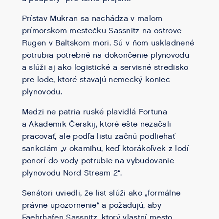
Prístav Mukran sa nachádza v malom
prímorskom mestečku Sassnitz na ostrove
Rugen v Baltskom mori. Sú v ňom uskladnené
potrubia potrebné na dokončenie plynovodu
a slúži aj ako logistické a servisné stredisko
pre lode, ktoré stavajú nemecký koniec
plynovodu.
Medzi ne patria ruské plavidlá Fortuna
a Akademik Čerskij, ktoré ešte nezačali
pracovať, ale podľa listu začnú podliehať
sankciám „v okamihu, keď ktorákoľvek z lodí
ponorí do vody potrubie na vybudovanie
plynovodu Nord Stream 2“.
Senátori uviedli, že list slúži ako „formálne
právne upozornenie“ a požadujú, aby
Faehrhafen Sassnitz, ktorý vlastní mesto